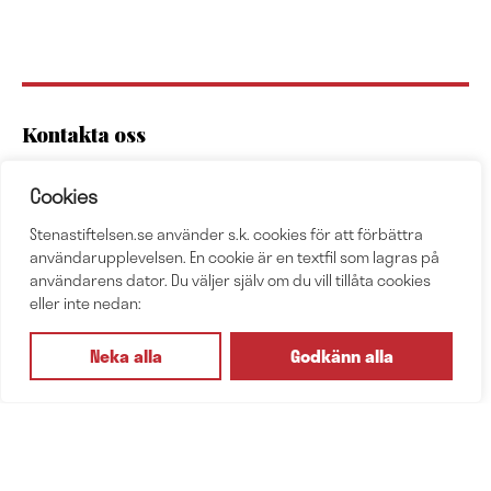
Kontakta oss
info@stenastiftelsen.se
Cookies
Ansökningar lämnas via e-post.
Stenastiftelsen.se använder s.k. cookies för att förbättra
Adress
användarupplevelsen. En cookie är en textfil som lagras på
Sten A Olssons Stiftelse för Forskning och Kultur
användarens dator. Du väljer själv om du vill tillåta cookies
Box 7024
eller inte nedan:
40231 Göteborg
Org.nr: 857500-7797
Neka alla
Godkänn alla
Integritetspolicy
Prenumerera på vårt nyhetsbrev