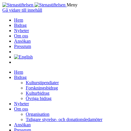
Meny
Gå vidare till innehåll
Hem
Bidrag
Nyheter
Om oss
Ansökan
Pressrum
Hem
Bidrag
Kulturstipendiater
Forskningsbidrag
Kulturbidrag
Övriga bidrag
Nyheter
Om oss
Organisation
Tidigare styrelse- och donationsledamöter
Ansökan
Pressrum