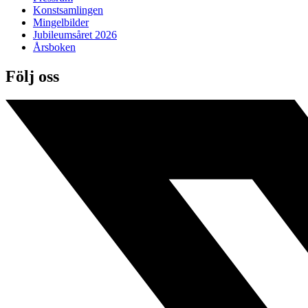
Konstsamlingen
Mingelbilder
Jubileumsåret 2026
Årsboken
Följ oss