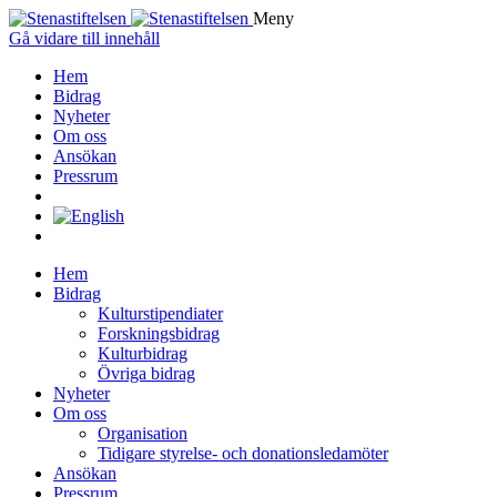
Meny
Gå vidare till innehåll
Hem
Bidrag
Nyheter
Om oss
Ansökan
Pressrum
Hem
Bidrag
Kulturstipendiater
Forskningsbidrag
Kulturbidrag
Övriga bidrag
Nyheter
Om oss
Organisation
Tidigare styrelse- och donationsledamöter
Ansökan
Pressrum