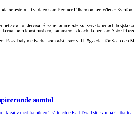
 kända orkestrarna i världen som Berliner Filharmoniker, Wiener Symfon
farenhet av att undervisa på välrenommerade konservatorier och högskol
lassikerna inom konstmusiken, kammarmusik och ikoner som Astor Piazzo
rn Ross Daly medverkat som gästlärare vid Högskolan för Scen och Mu
nspirerande samtal
ara kreativ med framtiden”, så inledde Karl Dyall sitt svar på Catharin