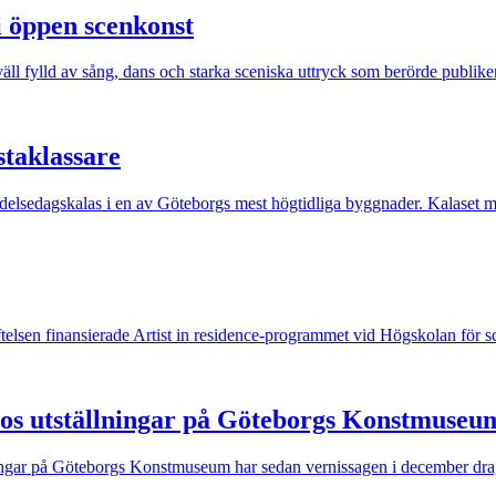
i öppen scenkonst
äll fylld av sång, dans och starka sceniska uttryck som berörde publike
staklassare
 födelsedagskalas i en av Göteborgs mest högtidliga byggnader. Kalaset mö
iftelsen finansierade Artist in residence-programmet vid Högskolan för 
llos utställningar på Göteborgs Konstmuseu
ningar på Göteborgs Konstmuseum har sedan vernissagen i december dragi