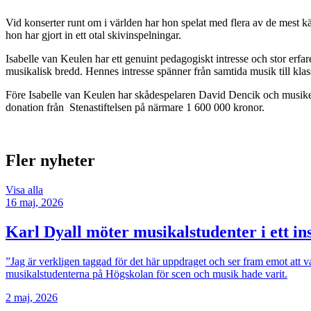
Vid konserter runt om i världen har hon spelat med flera av de mest
hon har gjort in ett otal skivinspelningar.
Isabelle van Keulen har ett genuint pedagogiskt intresse och stor er
musikalisk bredd. Hennes intresse spänner från samtida musik till k
Före Isabelle van Keulen har skådespelaren David Dencik och musike
donation från Stenastiftelsen på närmare 1 600 000 kronor.
Fler nyheter
Visa alla
16 maj, 2026
Karl Dyall möter musikalstudenter i ett i
”Jag är verkligen taggad för det här uppdraget och ser fram emot att v
musikalstudenterna på Högskolan för scen och musik hade varit.
2 maj, 2026