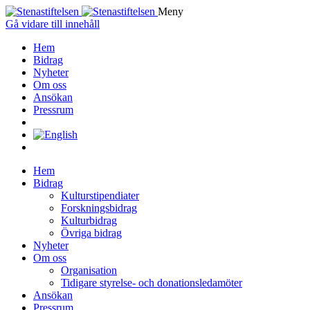
Meny
Gå vidare till innehåll
Hem
Bidrag
Nyheter
Om oss
Ansökan
Pressrum
Hem
Bidrag
Kulturstipendiater
Forskningsbidrag
Kulturbidrag
Övriga bidrag
Nyheter
Om oss
Organisation
Tidigare styrelse- och donationsledamöter
Ansökan
Pressrum