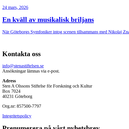
24 mars, 2026
En kväll av musikalisk briljans
När Göteborgs Symfoniker intog scenen tillsammans med Nikolaj Znaid
Kontakta oss
info@stenastiftelsen.se
Ansökningar lämnas via e-post.
Adress
Sten A Olssons Stiftelse för Forskning och Kultur
Box 7024
40231 Göteborg
Org.nr: 857500-7797
Integritetspolicy
Prenumerera på vårt nyhetsbrev