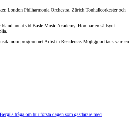
iker, London Philharmonia Orchestra, Zürich Tonhalleorkester och
or bland annat vid Basle Music Academy. Hon har en sällsynt
lla.
sik inom programmet Artist in Residence. Möjliggjort tack vare en
a Bergils fråga om hur första dagen som gästlärare med