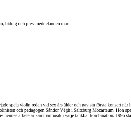
oton, bidrag och pressmeddelanden m.m.
de spela violin redan vid sex års ålder och gav sin första konsert när 
iolinisten och pedagogen Sándor Végh i Saltzburg Mozarteum. Hon spelar
v hennes arbete är kammarmusik i varje tänkbar kombination. 1996 star