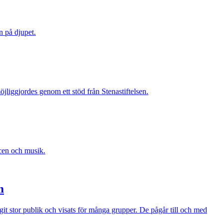
n på djupet.
jliggjordes genom ett stöd från Stenastiftelsen.
scen och musik.
m
t stor publik och visats för många grupper. De pågår till och med