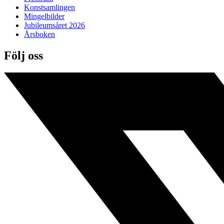
Konstsamlingen
Mingelbilder
Jubileumsåret 2026
Årsboken
Följ oss