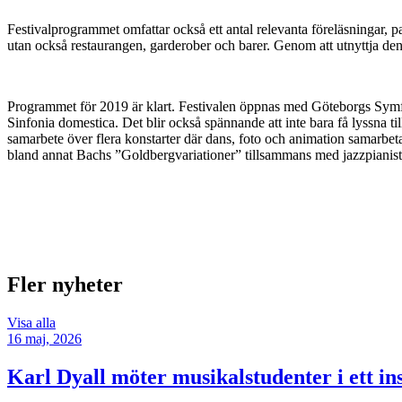
Festivalprogrammet omfattar också ett antal relevanta föreläsningar, p
utan också restaurangen, garderober och barer. Genom att utnyttja den se
Programmet för 2019 är klart. Festivalen öppnas med Göteborgs Symfo
Sinfonia domestica. Det blir också spännande att inte bara få lyssna t
samarbete över flera konstarter där dans, foto och animation samarbe
bland annat Bachs ”Goldbergvariationer” tillsammans med jazzpianis
Fler nyheter
Visa alla
16 maj, 2026
Karl Dyall möter musikalstudenter i ett i