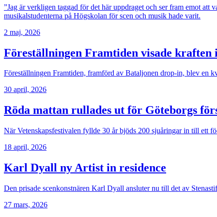
”Jag är verkligen taggad för det här uppdraget och ser fram emot att v
musikalstudenterna på Högskolan för scen och musik hade varit.
2 maj, 2026
Föreställningen Framtiden visade kraften 
Föreställningen Framtiden, framförd av Bataljonen drop-in, blev en kv
30 april, 2026
Röda mattan rullades ut för Göteborgs för
När Vetenskapsfestivalen fyllde 30 år bjöds 200 sjuåringar in till ett
18 april, 2026
Karl Dyall ny Artist in residence
Den prisade scenkonstnären Karl Dyall ansluter nu till det av Stenast
27 mars, 2026