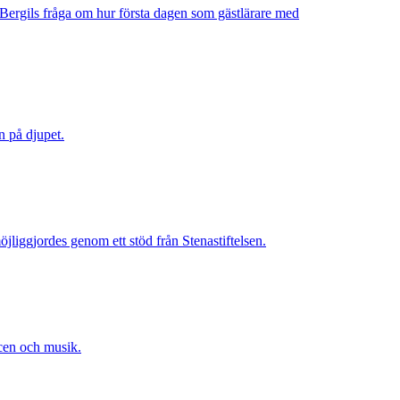
a Bergils fråga om hur första dagen som gästlärare med
n på djupet.
jliggjordes genom ett stöd från Stenastiftelsen.
scen och musik.