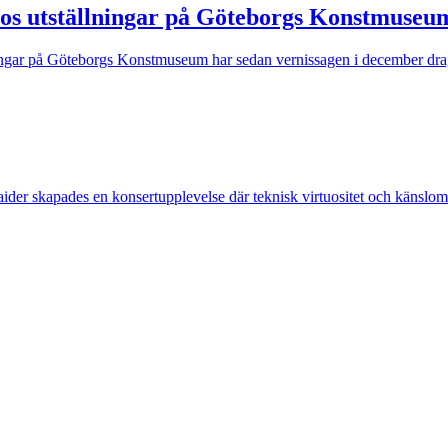
llos utställningar på Göteborgs Konstmuseu
ningar på Göteborgs Konstmuseum har sedan vernissagen i december dragi
er skapades en konsertupplevelse där teknisk virtuositet och känslomä