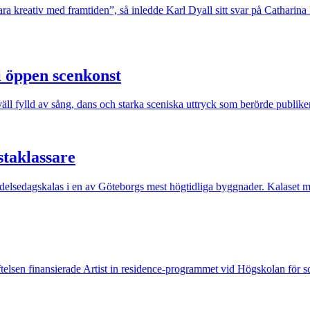
ara kreativ med framtiden”, så inledde Karl Dyall sitt svar på Catharin
i öppen scenkonst
äll fylld av sång, dans och starka sceniska uttryck som berörde publike
staklassare
 födelsedagskalas i en av Göteborgs mest högtidliga byggnader. Kalaset mö
iftelsen finansierade Artist in residence-programmet vid Högskolan för 