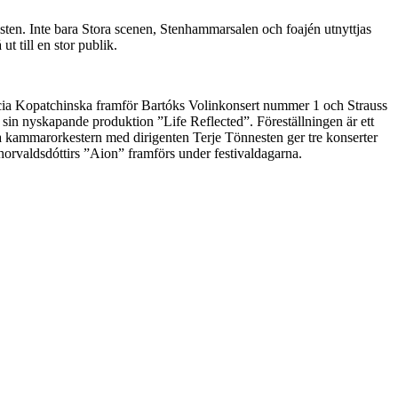
tisten. Inte bara Stora scenen, Stenhammarsalen och foajén utnyttjas
t till en stor publik.
icia Kopatchinska framför Bartóks Volinkonsert nummer 1 och Strauss
r sin nyskapande produktion ”Life Reflected”. Föreställningen är ett
ka kammarorkestern med dirigenten Terje Tönnesten ger tre konserter
rvaldsdóttirs ”Aion” framförs under festivaldagarna.