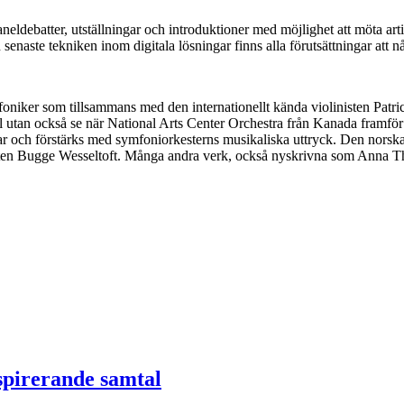
aneldebatter, utställningar och introduktioner med möjlighet att möta ar
naste tekniken inom digitala lösningar finns alla förutsättningar att nå u
niker som tillsammans med den internationellt kända violinisten Patr
ill utan också se när National Arts Center Orchestra från Kanada framfö
tar och förstärks med symfoniorkesterns musikaliska uttryck. Den nors
ten Bugge Wesseltoft. Många andra verk, också nyskrivna som Anna Tho
nspirerande samtal