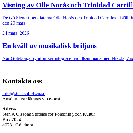
Visning av Olle Norås och Trinidad Carri
De två Stenastipendiaterna Olle Norås och Trinidad Carrillos utställ
den 29 mars!
24 mars, 2026
En kväll av musikalisk briljans
När Göteborgs Symfoniker intog scenen tillsammans med Nikolaj Znaid
Kontakta oss
info@stenastiftelsen.se
Ansökningar lämnas via e-post.
Adress
Sten A Olssons Stiftelse för Forskning och Kultur
Box 7024
40231 Göteborg