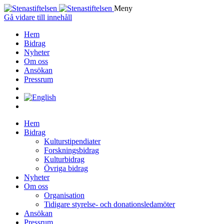
Meny
Gå vidare till innehåll
Hem
Bidrag
Nyheter
Om oss
Ansökan
Pressrum
Hem
Bidrag
Kulturstipendiater
Forskningsbidrag
Kulturbidrag
Övriga bidrag
Nyheter
Om oss
Organisation
Tidigare styrelse- och donationsledamöter
Ansökan
Pressrum