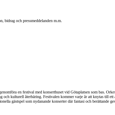
oton, bidrag och pressmeddelanden m.m.
föra en festival med konserthuset vid Götaplatsen som bas. Orkestern 
ng och kulturell återbäring. Festivalen kommer varje år att knytas till e
onella gästspel som nydanande konserter där fantasi och berättande ges