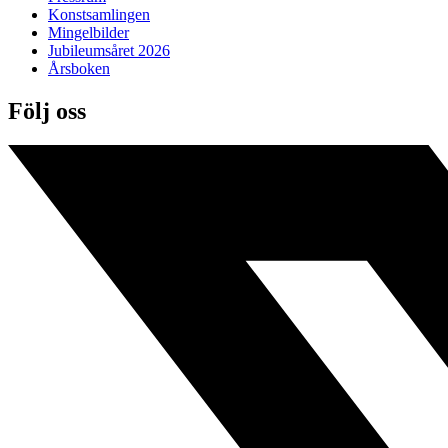
Konstsamlingen
Mingelbilder
Jubileumsåret 2026
Årsboken
Följ oss