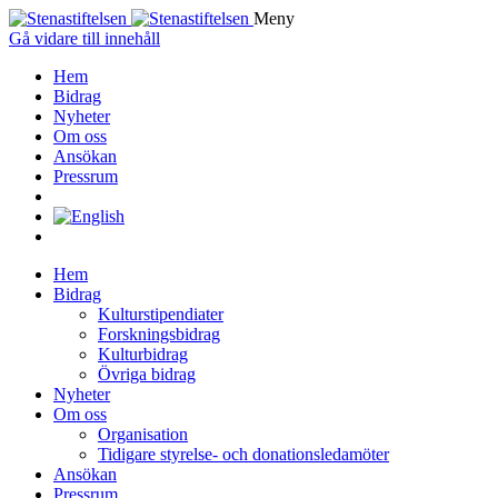
Meny
Gå vidare till innehåll
Hem
Bidrag
Nyheter
Om oss
Ansökan
Pressrum
Hem
Bidrag
Kulturstipendiater
Forskningsbidrag
Kulturbidrag
Övriga bidrag
Nyheter
Om oss
Organisation
Tidigare styrelse- och donationsledamöter
Ansökan
Pressrum