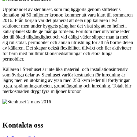
Uppförandet av stenhuset, som möjliggjorts genom stiftelsens
donation på 50 miljoner kronor, kommer att vara klart till sommaren
2016. Från början var det planerat att dela upp källaren i två
sektioner men under byggets gång har det visat sig att en helhet i
källarplanet skulle ge många fördelar. Förutom mer utrymme leder
det till ökad tillgänglighet och vid dåligt väder slipper man ta med
sig rullstolar, permobiler och annan utrustning för att nå bortre delen
av källaren. Det skapar också flexibilitet, tillväxt och fler aktiviteter
för barn med multifunktionsnedsättningar och stora tunga
permobiler.
Källaren i Stenhuset är inte lika material- och installationsintensiv
som övriga delar av Stenhuset varför kostnaden för inredning är
lägre; men en utökning av ytan med 250 kvm leder till fördyringar
p.g.a. sprängningsarbeten, grundläggning och inredning. Totalt blir
merkostnaden drygt fyra miljoner kronor.
Kontakta oss