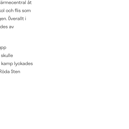
värmecentral åt
ol och flis som
n. Överallt i
ldes av
upp
skulle
ng kamp lyckades
 Röda Sten