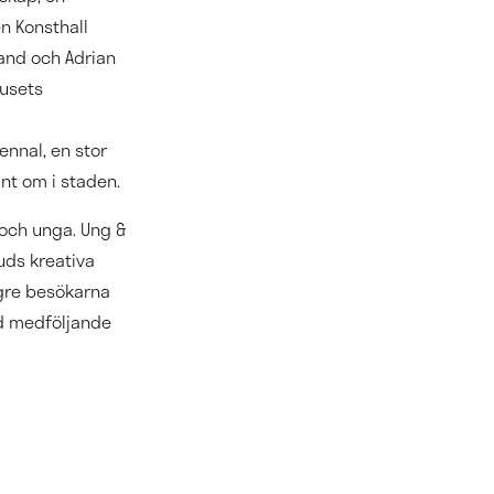
n Konsthall
land och Adrian
husets
ennal, en stor
unt om i staden.
 och unga. Ung &
uds kreativa
ngre besökarna
ed medföljande