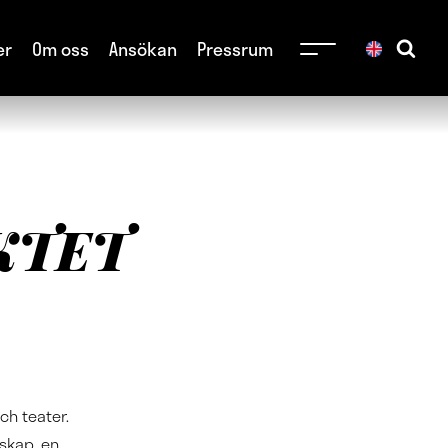
er
Om oss
Ansökan
Pressrum
KTET
ch teater.
rskap, en