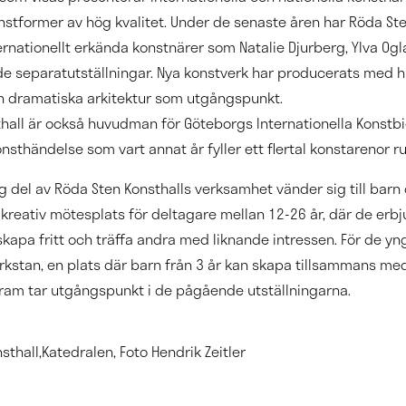
stformer av hög kvalitet. Under de senaste åren har Röda Ste
ernationellt erkända konstnärer som Natalie Djurberg, Ylva Og
de separatutställningar. Nya konstverk har producerats med 
h dramatiska arkitektur som utgångspunkt.
hall är också huvudman för Göteborgs Internationella Konstbi
onsthändelse som vart annat år fyller ett flertal konstarenor r
ig del av Röda Sten Konsthalls verksamhet vänder sig till barn
kreativ mötesplats för deltagare mellan 12-26 år, där de erbj
skapa fritt och träffa andra med liknande intressen. För de y
rkstan, en plats där barn från 3 år kan skapa tillsammans m
gram tar utgångspunkt i de pågående utställningarna.