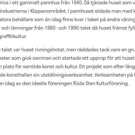
ivs i ett gammalt pannhus från 1940. Då tjänade huset som 
industrierna i Klippanområdet. I pannhuset eldade man med k
stora behållare som än idag finns kvar i taket på andra våninge
r och lämningar från 1980- och 1990-talet då huset främst fyl
affitikultur.
0-talet var huset rivningshotat, men räddades tack vare en gr
heter som gick samman och startade ett upprop för att huset 
en plats för samtida konst och kultur. Ett projekt som efter lå
de konsthallen sin utställningsverksamhet. Verksamheten på
än idag av den ideella föreningen Röda Sten Kulturförening.