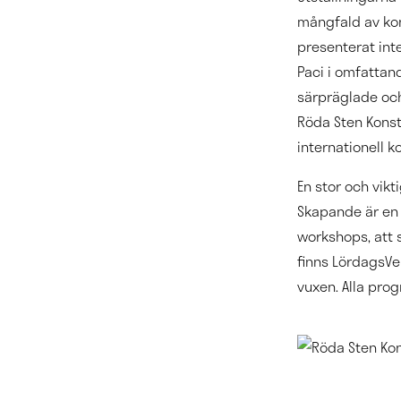
mångfald av kon
presenterat int
Paci i omfattan
särpräglade oc
Röda Sten Konst
internationell k
En stor och vikt
Skapande är en 
workshops, att 
finns LördagsVe
vuxen. Alla pro