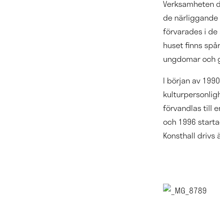
Verksamheten dr
de närliggande 
förvarades i de 
huset finns spå
ungdomar och gr
I början av 199
kulturpersonlig
förvandlas till 
och 1996 starta
Konsthall drivs 