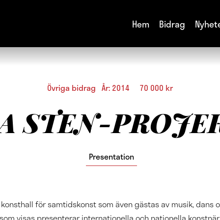
Hem
Bidrag
Nyhet
Övriga bidrag År: 2014 70 000 kr
A STEN-PROJE
Presentation
 konsthall för samtidskonst som även gästas av musik, dans o
 som visas presenterar internationella och nationella konstnä