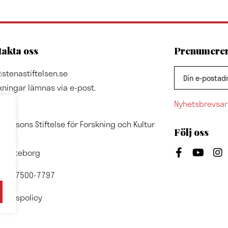
akta oss
Prenumerera
stenastiftelsen.se
kningar lämnas via e-post.
Nyhetsbrevsar
ss
A Olssons Stiftelse för Forskning och Kultur
Följ oss
7024
1 Göteborg
nr: 857500-7797
ritetspolicy