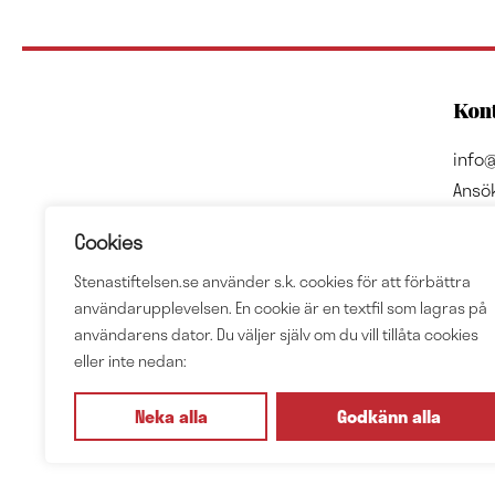
Kont
info@
Ansö
Adre
Cookies
Sten 
Stenastiftelsen.se använder s.k. cookies för att förbättra
Box 
användarupplevelsen. En cookie är en textfil som lagras på
4023
användarens dator. Du väljer själv om du vill tillåta cookies
eller inte nedan:
Org.
Neka alla
Godkänn alla
Integ