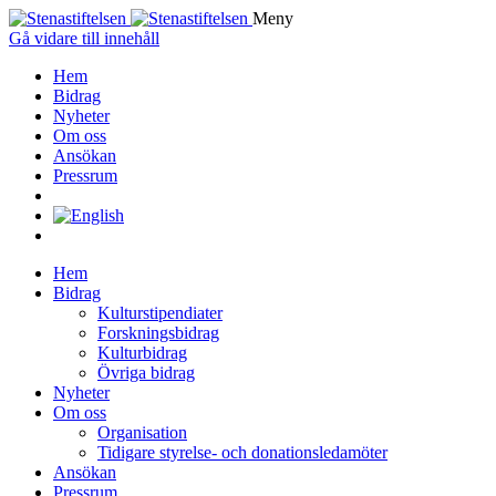
Meny
Gå vidare till innehåll
Hem
Bidrag
Nyheter
Om oss
Ansökan
Pressrum
Hem
Bidrag
Kulturstipendiater
Forskningsbidrag
Kulturbidrag
Övriga bidrag
Nyheter
Om oss
Organisation
Tidigare styrelse- och donationsledamöter
Ansökan
Pressrum