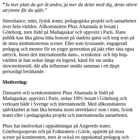
”
Ju mer plats du ger åt andra, ju mer du delar med dig, desto större
utrymme får du själv.”
Streetdance, mim, fysisk teater, pedagogiska projekt och samarbeten
över hela världen. Allkonstnären Phax Ahamada är bosatt i
Göteborg, men född på Madagaskar och uppväxt i Paris. Hans
publik kan lika gärna hitta honom på stadens gator och torg som på
de stora institutionernas scener. Eller som lyssnande, engagerad
pedagog och mentor för en yngre generation på jakt efter sina egna
uttryck. Inom den internationella dans-, scenkonst- och hip hop-
världen är han sedan länge en legend, känd för sin unika
slowmotionstil, där alla influenser smälts samman i ett djupt
personligt berättande.
Motivering:
Dansaren och scenkonstnären Phax Ahamada är född på
Madagaskar, uppväxt i Paris, sedan 1991 bosatt i Göteborg och
verksam både i Sverige och internationellt. Med allkonstnärens
självklarhet är han lika hemma inom streetdance som i mim, fysisk
teater eller i pedagogiska projekt och internationella samarbeten.
Phax har medverkat i uppsättningar på Angereds teater,
Göteborgsoperan och på Folkteatern i Gävle, uppträtt på stora
scener på kontinenten, men är också en uppskattad pedagog och