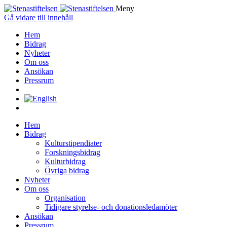
Meny
Gå vidare till innehåll
Hem
Bidrag
Nyheter
Om oss
Ansökan
Pressrum
Hem
Bidrag
Kulturstipendiater
Forskningsbidrag
Kulturbidrag
Övriga bidrag
Nyheter
Om oss
Organisation
Tidigare styrelse- och donationsledamöter
Ansökan
Pressrum