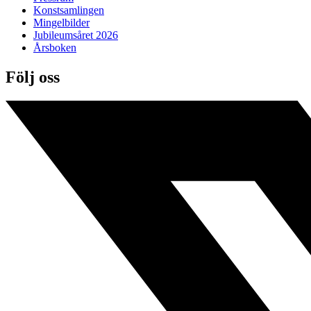
Konstsamlingen
Mingelbilder
Jubileumsåret 2026
Årsboken
Följ oss