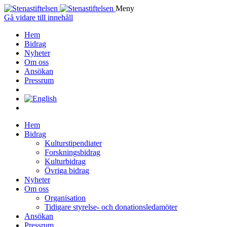
Meny
Gå vidare till innehåll
Hem
Bidrag
Nyheter
Om oss
Ansökan
Pressrum
Hem
Bidrag
Kulturstipendiater
Forskningsbidrag
Kulturbidrag
Övriga bidrag
Nyheter
Om oss
Organisation
Tidigare styrelse- och donationsledamöter
Ansökan
Pressrum