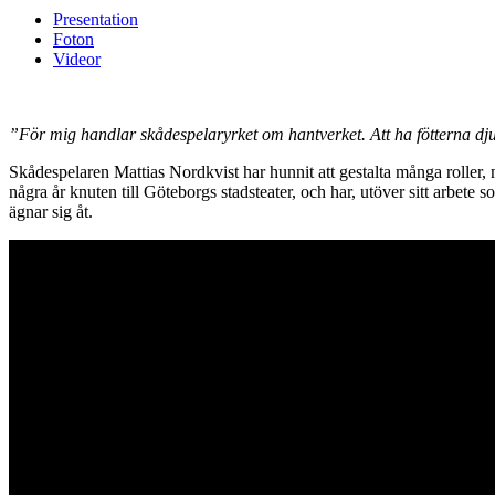
Presentation
Foton
Videor
”För mig handlar skådespelaryrket om hantverket. Att ha fötterna djupt
Skådespelaren Mattias Nordkvist har hunnit att gestalta många roller,
några år knuten till Göteborgs stadsteater, och har, utöver sitt arbete 
ägnar sig åt.