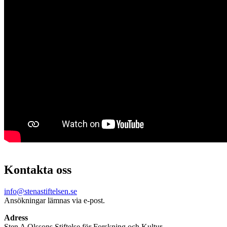
Kontakta oss
info@stenastiftelsen.se
Ansökningar lämnas via e-post.
Adress
Sten A Olssons Stiftelse för Forskning och Kultur