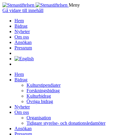
Meny
Gå vidare till innehåll
Hem
Bidrag
Nyheter
Om oss
Ansökan
Pressrum
Hem
Bidrag
Kulturstipendiater
Forskningsbidrag
Kulturbidrag
Övriga bidrag
Nyheter
Om oss
Organisation
Tidigare styrelse- och donationsledamöter
Ansökan
Pressrum