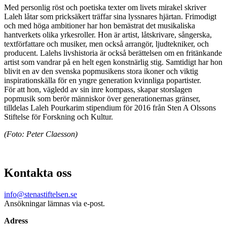
Med personlig röst och poetiska texter om livets mirakel skriver
Laleh låtar som pricksäkert träffar sina lyssnares hjärtan. Frimodigt
och med höga ambitioner har hon bemästrat det musikaliska
hantverkets olika yrkesroller. Hon är artist, låtskrivare, sångerska,
textförfattare och musiker, men också arrangör, ljudtekniker, och
producent. Lalehs livshistoria är också berättelsen om en fritänkande
artist som vandrar på en helt egen konstnärlig stig. Samtidigt har hon
blivit en av den svenska popmusikens stora ikoner och viktig
inspirationskälla för en yngre generation kvinnliga popartister.
För att hon, vägledd av sin inre kompass, skapar storslagen
popmusik som berör människor över generationernas gränser,
tilldelas Laleh Pourkarim stipendium för 2016 från Sten A Olssons
Stiftelse för Forskning och Kultur.
(Foto: Peter Claesson)
Kontakta oss
info@stenastiftelsen.se
Ansökningar lämnas via e-post.
Adress