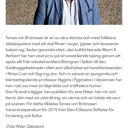
Tomas von Brömssen är en av våra största och mest folkkära
skådespelare med ett otal filmer, revyer, pjäser och teveserier
bakom sig. Sedan genombrottet i den kultförklarade Albert &
Herbert har han visat prov på sin enastående talang genom att
spela allt från tobakshandlare Blomgren i Saltön till den
Guldbaggebelönade rollen som alkoholiserad handelsresanden
i filmen Lust och fägring stor. Och nu senast en sjungande och
klarinettspelande professor Higgins i Pygmalion. I decennier har
han roat oss med sin lågmälda och träffsäkra humor.
Som få andra lägger han publiken för sina fötter, han rör och
berör den med sin utstrålning, sin värme och sin totala närvaro
på scenen. För detta tilldelas Tomas von Brömssen
honorärstipendium för 2015 från Sten A Olssons Stiftelse för
Forskning och Kultur.
(Foto Peter Claesson)