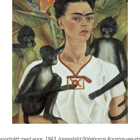
älvporträtt med apor, 1943. (pressbild Göteborgs Konstmuseum