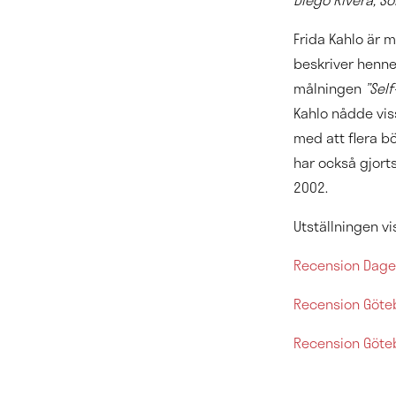
Frida Kahlo är m
beskriver henne
målningen
”Self
Kahlo nådde vis
med att flera b
har också gjort
2002.
Utställningen v
Recension Dage
Recension Göte
Recension Göte