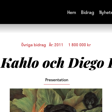
Hem
Bidrag
Nyhet
Övriga bidrag År: 2011 1 800 000 kr
 Kahlo och Diego 
Presentation