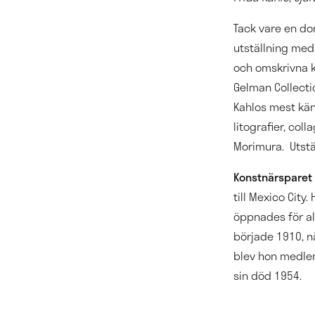
Tack vare en don
utställning me
och omskrivna k
Gelman Collectio
Kahlos mest kän
litografier, co
Morimura. Utstä
Konstnärsparet 
till Mexico City
öppnades för a
började 1910, n
blev hon medlem
sin död 1954.