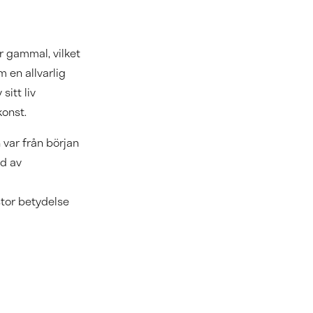
r gammal, vilket
 en allvarlig
sitt liv
konst.
 var från början
ad av
tor betydelse