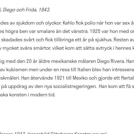
, Diego och Frida, 1943.
des av sjukdom och olyckor. Kahlo fick polio när hon var sex å
es högra ben var smalare än det vänstra. 1925 var hon med om
skadades svårt och fick tillbringa ett år på sjukhus. Resten av 
 mycket svåra smärtor, vilket kom att sätta avtryck i hennes 
sig med den 20 år äldre mexikanske målaren Diego Rivera. Han
 av kubismen men under en resa till Italien blev han intresser
kmåleri. Han återvände 1921 till Mexiko och gjorde ett flertal
på uppdrag av den nya socialistregeringen. Han kom att få s
ska konsten i modern tid.
olrosor, 1943. (pressbild Göteborgs Konstmuseum)