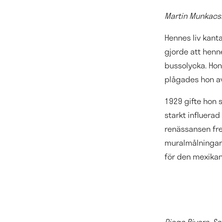
Martin Munkacsi
Hennes liv kanta
gjorde att henn
bussolycka. Hon 
plågades hon av
1929 gifte hon 
starkt influerad
renässansen fres
muralmålningar 
för den mexikan
Diego Rivera, S