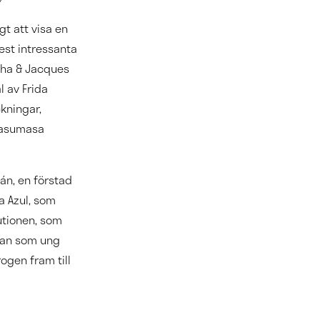
gt att visa en
est intressanta
asha & Jacques
l av Frida
kningar,
 Yasumasa
án, en förstad
sa Azul, som
utionen, som
edan som ung
gen fram till