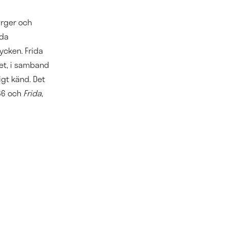
ärger och
mda
tycken. Frida
let, i samband
igt känd. Det
86 och
Frida
,