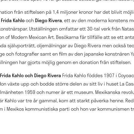
ation från stiftelsen på 1,4 miljoner kronor har det blivit möjli
d
Frida Kahlo
och
Diego Rivera
, ett av den moderna konstens m
onstnärspar. Utställningen omfattar ett 30-tal verk från Nat
n of Modern Mexican Art. Besökarna får tillfälle att se ett anta
da självporträtt, oljemålningar av Diego Rivera men också tec
llage och fotografier samt en film av den japanske konstnären
llningen har gjorts möjlig genom en donation från stiftelsen.
Frida Kahlo och Diego Rivera
Frida Kahlo föddes 1907 i Coyoac
. Hon växte upp och bodde större delen av sitt liv i huset La Ca
llmänheten 1959 och numer är ett museum. Mexikanska revol
är Kahlo var tre år gammal, kom att starkt påverka henne. R
 i Mexikos kommunistiska parti och hon var kommunismen tro