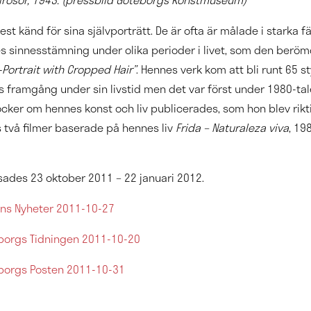
est känd för sina självporträtt. De är ofta är målade i starka f
s sinnesstämning under olika perioder i livet, som den berö
-Portrait with Cropped Hair”
. Hennes verk kom att bli runt 65 s
s framgång under sin livstid men det var först under 1980-ta
öcker om hennes konst och liv publicerades, som hon blev rikt
s två filmer baserade på hennes liv
Frida – Naturaleza viva
, 19
isades 23 oktober 2011 – 22 januari 2012.
ns Nyheter 2011-10-27
borgs Tidningen 2011-10-20
borgs Posten 2011-10-31