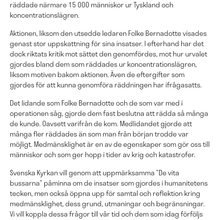
räddade närmare 15 000 människor ur Tyskland och
koncentrationslägren.
Aktionen, liksom den utsedde ledaren Folke Bernadotte visades
genast stor uppskattning för sina insatser. I efterhand har det
dock riktats kritik mot sättet den genomfördes, mot hur urvalet
gjordes bland dem som räddades ur koncentrationslägren,
liksom motiven bakom aktionen. Även de eftergifter som
gjordes för att kunna genomföra räddningen har ifrågasatts.
Det lidande som Folke Bernadotte och de som var med i
operationen såg, gjorde dem fast beslutna att rädda så många
de kunde. Oavsett varifrån de kom. Medlidandet gjorde att
många fler räddades än som man från början trodde var
möjligt. Medmänsklighet är en av de egenskaper som gör oss till
människor och som ger hopp i tider av krig och katastrofer.
Svenska Kyrkan vill genom att uppmärksamma ”De vita
bussarna” påminna om de insatser som gjordes i humanitetens
tecken, men också öppna upp för samtal och reflektion kring
medmänsklighet, dess grund, utmaningar och begränsningar.
Vi vill koppla dessa frågor till vår tid och dem som idag förföljs