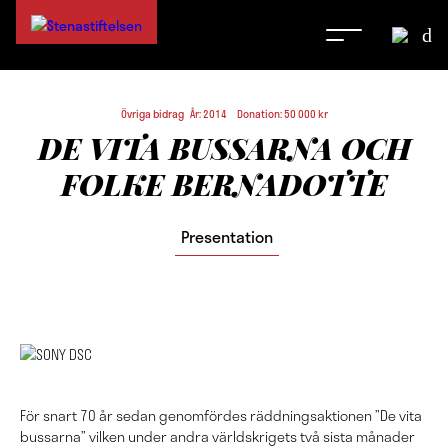
Övriga bidrag År: 2014 Donation: 50 000 kr
DE VITA BUSSARNA OCH
FOLKE BERNADOTTE
Presentation
För snart 70 år sedan genomfördes räddningsaktionen ”De vita
bussarna” vilken under andra världskrigets två sista månader