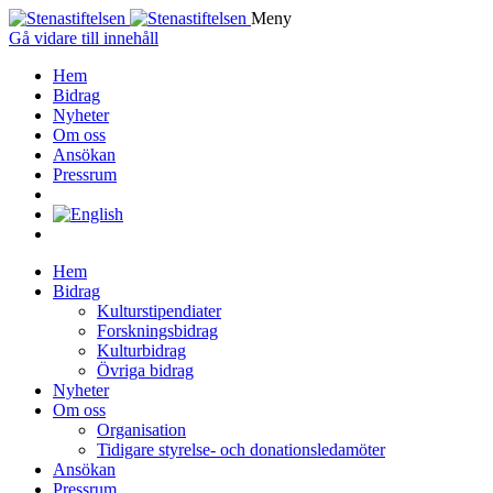
Meny
Gå vidare till innehåll
Hem
Bidrag
Nyheter
Om oss
Ansökan
Pressrum
Hem
Bidrag
Kulturstipendiater
Forskningsbidrag
Kulturbidrag
Övriga bidrag
Nyheter
Om oss
Organisation
Tidigare styrelse- och donationsledamöter
Ansökan
Pressrum