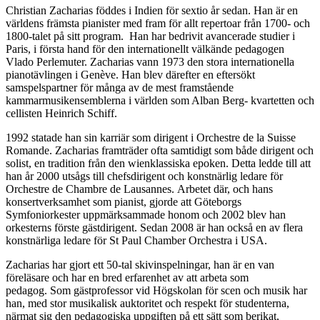
Christian Zacharias föddes i Indien för sextio år sedan. Han är en
världens främsta pianister med fram för allt repertoar från 1700- och
1800-talet på sitt program. Han har bedrivit avancerade studier i
Paris, i första hand för den internationellt välkände pedagogen
Vlado Perlemuter. Zacharias vann 1973 den stora internationella
pianotävlingen i Genève. Han blev därefter en eftersökt
samspelspartner för många av de mest framstående
kammarmusikensemblerna i världen som Alban Berg- kvartetten och
cellisten Heinrich Schiff.
1992 statade han sin karriär som dirigent i Orchestre de la Suisse
Romande. Zacharias framträder ofta samtidigt som både dirigent och
solist, en tradition från den wienklassiska epoken. Detta ledde till att
han år 2000 utsågs till chefsdirigent och konstnärlig ledare för
Orchestre de Chambre de Lausannes. Arbetet där, och hans
konsertverksamhet som pianist, gjorde att Göteborgs
Symfoniorkester uppmärksammade honom och 2002 blev han
orkesterns förste gästdirigent. Sedan 2008 är han också en av flera
konstnärliga ledare för St Paul Chamber Orchestra i USA.
Zacharias har gjort ett 50-tal skivinspelningar, han är en van
föreläsare och har en bred erfarenhet av att arbeta som
pedagog. Som gästprofessor vid Högskolan för scen och musik har
han, med stor musikalisk auktoritet och respekt för studenterna,
närmat sig den pedagogiska uppgiften på ett sätt som berikat,