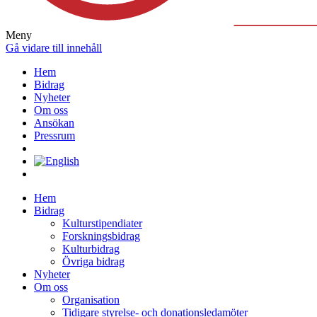
Meny
Gå vidare till innehåll
Hem
Bidrag
Nyheter
Om oss
Ansökan
Pressrum
Hem
Bidrag
Kulturstipendiater
Forskningsbidrag
Kulturbidrag
Övriga bidrag
Nyheter
Om oss
Organisation
Tidigare styrelse- och donationsledamöter