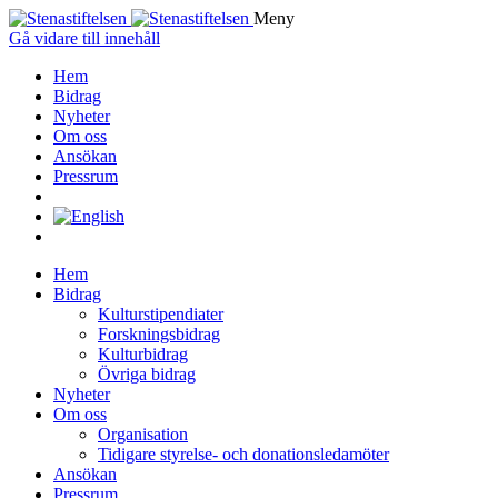
Meny
Gå vidare till innehåll
Hem
Bidrag
Nyheter
Om oss
Ansökan
Pressrum
Hem
Bidrag
Kulturstipendiater
Forskningsbidrag
Kulturbidrag
Övriga bidrag
Nyheter
Om oss
Organisation
Tidigare styrelse- och donationsledamöter
Ansökan
Pressrum