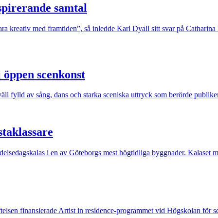
nspirerande samtal
ara kreativ med framtiden”, så inledde Karl Dyall sitt svar på Catharin
i öppen scenkonst
äll fylld av sång, dans och starka sceniska uttryck som berörde publike
staklassare
 födelsedagskalas i en av Göteborgs mest högtidliga byggnader. Kalaset mö
iftelsen finansierade Artist in residence-programmet vid Högskolan för 