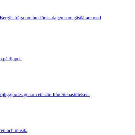
a Bergils fråga om hur första dagen som gästlärare med
n på djupet.
jliggjordes genom ett stöd från Stenastiftelsen.
scen och musik.