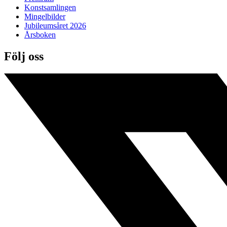
Konstsamlingen
Mingelbilder
Jubileumsåret 2026
Årsboken
Följ oss