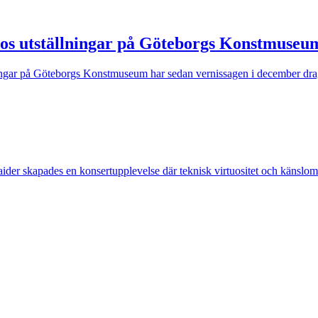
llos utställningar på Göteborgs Konstmuseu
ningar på Göteborgs Konstmuseum har sedan vernissagen i december dragi
er skapades en konsertupplevelse där teknisk virtuositet och känslomä