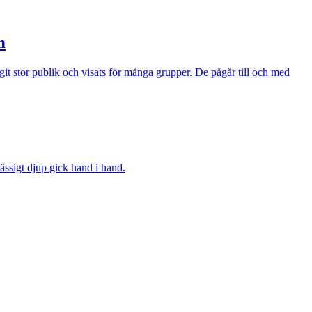
m
t stor publik och visats för många grupper. De pågår till och med
ssigt djup gick hand i hand.