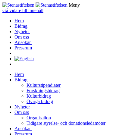
Meny
Gå vidare till innehåll
Hem
Bidrag
Nyheter
Om oss
Ansökan
Pressrum
Hem
Bidrag
Kulturstipendiater
Forskningsbidrag
Kulturbidrag
Övriga bidrag
Nyheter
Om oss
Organisation
Tidigare styrelse- och donationsledamöter
Ansökan
Pressrum