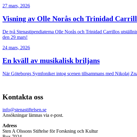
27 mars, 2026
Visning av Olle Norås och Trinidad Carri
De två Stenastipendiaterna Olle Norås och Trinidad Carrillos utställ
den 29 mars!
24 mars, 2026
En kväll av musikalisk briljans
När Göteborgs Symfoniker intog scenen tillsammans med Nikolaj Znaid
Kontakta oss
info@stenastiftelsen.se
Ansökningar lämnas via e-post.
Adress
Sten A Olssons Stiftelse för Forskning och Kultur
Box 7024