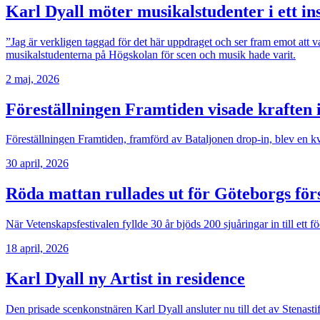
Karl Dyall möter musikalstudenter i ett i
”Jag är verkligen taggad för det här uppdraget och ser fram emot att v
musikalstudenterna på Högskolan för scen och musik hade varit.
2 maj, 2026
Föreställningen Framtiden visade kraften 
Föreställningen Framtiden, framförd av Bataljonen drop-in, blev en kv
30 april, 2026
Röda mattan rullades ut för Göteborgs för
När Vetenskapsfestivalen fyllde 30 år bjöds 200 sjuåringar in till ett
18 april, 2026
Karl Dyall ny Artist in residence
Den prisade scenkonstnären Karl Dyall ansluter nu till det av Stenast