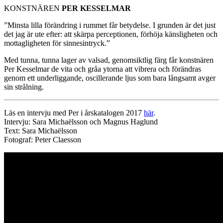
KONSTNÄREN
PER KESSELMAR
”Minsta lilla förändring i rummet får betydelse. I grunden är det just
det jag är ute efter: att skärpa perceptionen, förhöja känsligheten och
mottagligheten för sinnesintryck.”
Med tunna, tunna lager av valsad, genomsiktlig färg får konstnären
Per Kesselmar de vita och gråa ytorna att vibrera och förändras
genom ett underliggande, oscillerande ljus som bara långsamt avger
sin strålning.
Läs en intervju med Per i årskatalogen 2017
här
.
Intervju: Sara Michaëlsson och Magnus Haglund
Text: Sara Michaëlsson
Fotograf: Peter Claesson