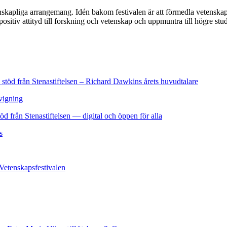
skapliga arrangemang. Idén bakom festivalen är att förmedla vetenskap ti
positiv attityd till forskning och vetenskap och uppmuntra till högre stud
stöd från Stenastiftelsen – Richard Dawkins årets huvudtalare
nvigning
d från Stenastiftelsen — digital och öppen för alla
s
 Vetenskapsfestivalen