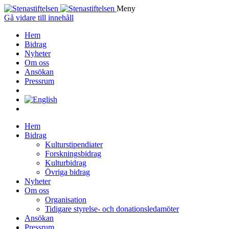
Meny
Gå vidare till innehåll
Hem
Bidrag
Nyheter
Om oss
Ansökan
Pressrum
Hem
Bidrag
Kulturstipendiater
Forskningsbidrag
Kulturbidrag
Övriga bidrag
Nyheter
Om oss
Organisation
Tidigare styrelse- och donationsledamöter
Ansökan
Pressrum