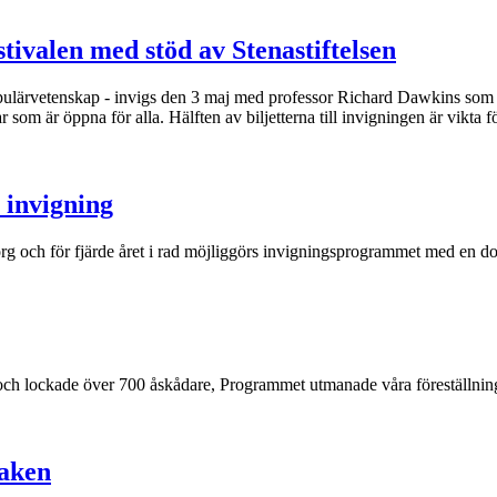
ivalen med stöd av Stenastiftelsen
opulärvetenskap - invigs den 3 maj med professor Richard Dawkins som h
ar som är öppna för alla. Hälften av biljetterna till invigningen är vikt
s invigning
rg och för fjärde året i rad möjliggörs invigningsprogrammet med en don
och lockade över 700 åskådare, Programmet utmanade våra föreställnin
raken