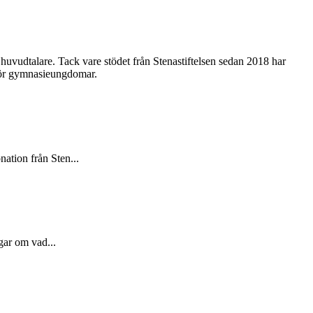
uvudtalare. Tack vare stödet från Stenastiftelsen sedan 2018 har
a för gymnasieungdomar.
ation från Sten...
gar om vad...