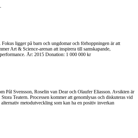
.
 . Fokus ligger på barn och ungdomar och förhoppningen är att
ommer Art & Science-arenan att inspirera till samskapande,
ch performance. År: 2015 Donation: 1 000 000 kr
som Pål Svensson, Roselin van Dear och Olaufer Eliasson. Avsikten är
id Stora Teatern. Processen kommer att genomlysas och diskuteras vid
 alternativ metodutveckling som kan ha en positiv inverkan