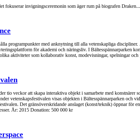
 det fokuserar invigningsceremonin som äger rum på biografen Draken...
ence
la programpunkter med anknytning till alla vetenskapliga discipliner.
kryteringsplattform för akademi och näringsliv. I Bältesspännarparken k
 olika aktiviteter som kollaborativ konst, modevisningar, spelningar o
ivalen
er tio veckor att skapa interaktiva objekt i samarbete med konstnärer 
. Under vetenskapsfestivalen visas objekten i Bältesspännarparken och v
tivalen. Det gränsöverskridande anslaget (konst/teknik) öppnar för en
esser. År: 2015 Donation: 500 000 kr
erspace