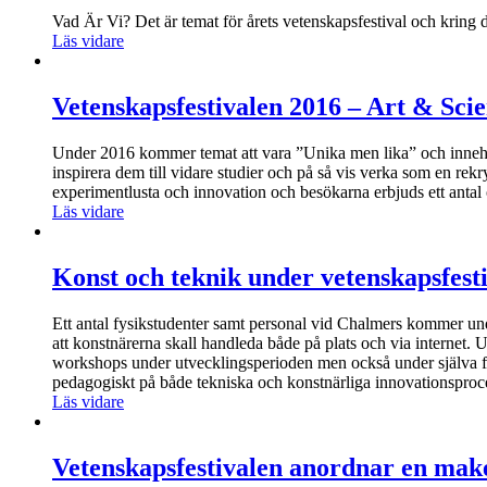
Vad Är Vi? Det är temat för årets vetenskapsfestival och kring
Läs vidare
Vetenskapsfestivalen 2016 – Art & Sci
Under 2016 kommer temat att vara ”Unika men lika” och innehål
inspirera dem till vidare studier och på så vis verka som en re
experimentlusta och innovation och besökarna erbjuds ett antal
Läs vidare
Konst och teknik under vetenskapsfest
Ett antal fysikstudenter samt personal vid Chalmers kommer und
att konstnärerna skall handleda både på plats och via internet
workshops under utvecklingsperioden men också under själva fes
pedagogiskt på både tekniska och konstnärliga innovationsproc
Läs vidare
Vetenskapsfestivalen anordnar en mak