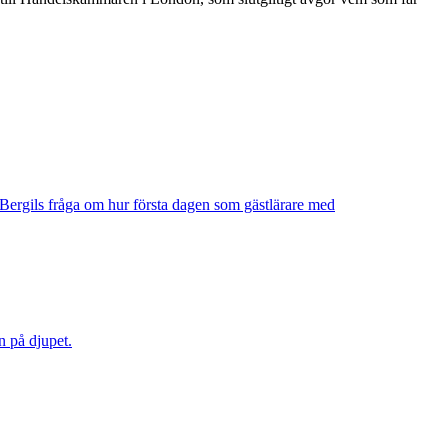
a Bergils fråga om hur första dagen som gästlärare med
n på djupet.