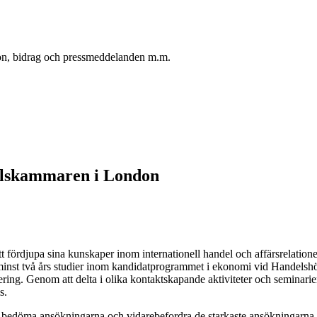
oton, bidrag och pressmeddelanden m.m.
elskammaren i London
 fördjupa sina kunskaper inom internationell handel och affärsrelationer 
t minst två års studier inom kandidatprogrammet i ekonomi vid Handels
g. Genom att delta i olika kontaktskapande aktiviteter och seminarier
s.
t, bedöma ansökningarna och vidarebefordra de starkaste ansökningarna