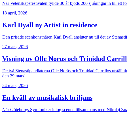
När Vetenskapsfestivalen fyllde 30 år bjöds 200 sjuåringar in till ett
18 april, 2026
Karl Dyall ny Artist in residence
Den prisade scenkonstnären Karl Dyall ansluter nu till det av Stenast
27 mars, 2026
Visning av Olle Norås och Trinidad Carri
De två Stenastipendiaterna Olle Norås och Trinidad Carrillos utställ
den 29 mars!
24 mars, 2026
En kväll av musikalisk briljans
När Göteborgs Symfoniker intog scenen tillsammans med Nikolaj Znaid