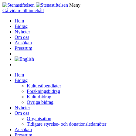
Meny
Gå vidare till innehåll
Hem
Bidrag
Nyheter
Om oss
Ansökan
Pressrum
Hem
Bidrag
Kulturstipendiater
Forskningsbidrag
Kulturbidrag
Övriga bidrag
Nyheter
Om oss
Organisation
Tidigare styrelse- och donationsledamöter
Ansökan
Pressrum