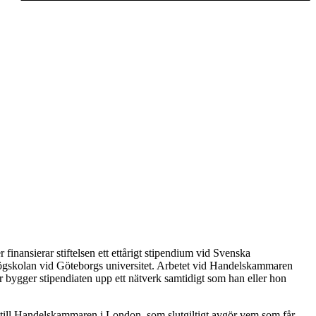
finansierar stiftelsen ett ettårigt stipendium vid Svenska
högskolan vid Göteborgs universitet. Arbetet vid Handelskammaren
 bygger stipendiaten upp ett nätverk samtidigt som han eller hon
 till Handelskammaren i London, som slutgiltigt avgör vem som får