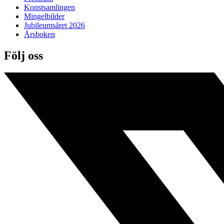
Konstsamlingen
Mingelbilder
Jubileumsåret 2026
Årsboken
Följ oss