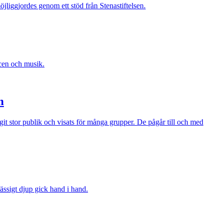
jliggjordes genom ett stöd från Stenastiftelsen.
scen och musik.
m
t stor publik och visats för många grupper. De pågår till och med
ssigt djup gick hand i hand.