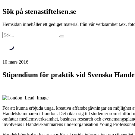
Sök på stenastiftelsen.se
Hemsidan innehåller ett gediget material från vår verksamhet t.ex. f
10 mars 2016
Stipendium för praktik vid Svenska Hand
För att kunna erbjuda unga, kreativa affärsbegåvningar en möjlighet att
Handelskammaren i London. Det riktar sig till studenter som slutför
omfattar medlemsverksamhet, business research och evenemangsplanerin
involveras i Handelskammarens underorganisation Young Professonal
Handelshögskolan har ansvar för att sprida information om stipendie