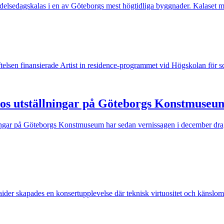
 födelsedagskalas i en av Göteborgs mest högtidliga byggnader. Kalaset mö
iftelsen finansierade Artist in residence-programmet vid Högskolan för 
llos utställningar på Göteborgs Konstmuseu
ningar på Göteborgs Konstmuseum har sedan vernissagen i december dragi
er skapades en konsertupplevelse där teknisk virtuositet och känslomä