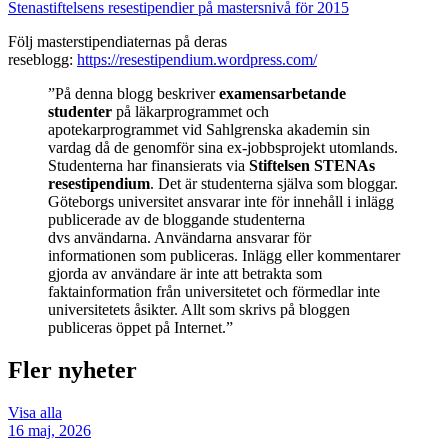
Stenastiftelsens resestipendier på mastersnivå för 2015
Följ masterstipendiaternas på deras
reseblogg:
https://resestipendium.wordpress.com/
”På denna blogg beskriver
examensarbetande
studenter
på läkarprogrammet och
apotekarprogrammet vid Sahlgrenska akademin sin
vardag då de genomför sina ex-jobbsprojekt utomlands.
Studenterna har finansierats via
Stiftelsen STENAs
resestipendium
. Det är studenterna själva som bloggar.
Göteborgs universitet ansvarar inte för innehåll i inlägg
publicerade av de bloggande studenterna
dvs användarna. Användarna ansvarar för
informationen som publiceras. Inlägg eller kommentarer
gjorda av användare är inte att betrakta som
faktainformation från universitetet och förmedlar inte
universitetets åsikter. Allt som skrivs på bloggen
publiceras öppet på Internet.”
Fler nyheter
Visa alla
16 maj, 2026