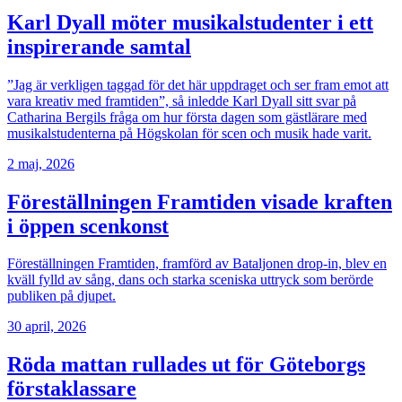
Karl Dyall möter musikalstudenter i ett
inspirerande samtal
”Jag är verkligen taggad för det här uppdraget och ser fram emot att
vara kreativ med framtiden”, så inledde Karl Dyall sitt svar på
Catharina Bergils fråga om hur första dagen som gästlärare med
musikalstudenterna på Högskolan för scen och musik hade varit.
2 maj, 2026
Föreställningen Framtiden visade kraften
i öppen scenkonst
Föreställningen Framtiden, framförd av Bataljonen drop-in, blev en
kväll fylld av sång, dans och starka sceniska uttryck som berörde
publiken på djupet.
30 april, 2026
Röda mattan rullades ut för Göteborgs
förstaklassare