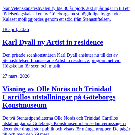
När Vetenskapsfestivalen fyllde 30 år bjöds 200 sjuåringar in till ett
födelsedagskalas i en av Göteborgs mest högtidliga byggnader.
Kalaset möjliggjordes genom ett stöd från Stenastiftelsen.
18 april, 2026
Karl Dyall ny Artist in residence
Den prisade scenkonstnären Karl Dyall ansluter nu till det av
Stenastiftelsen finansierade Artist in residence-programmet vid
Högskolan för scen och musik.
27 mars, 2026
Visning av Olle Norås och Trinidad
Carrillos utställningar på Göteborgs
Konstmuseum
De två Stenastipendiaterna Olle Norås och Trinidad Carrillos
utställningar på Göteborgs Konstmuseum har sedan vernissagen i
december dragit stor publik och visats för många grupper. De pågår
till och med den 29 mars!