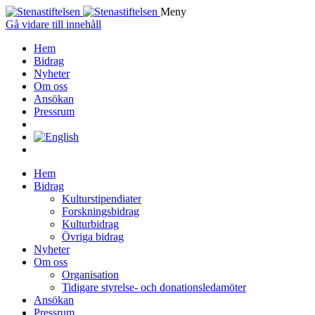
Meny
Gå vidare till innehåll
Hem
Bidrag
Nyheter
Om oss
Ansökan
Pressrum
Hem
Bidrag
Kulturstipendiater
Forskningsbidrag
Kulturbidrag
Övriga bidrag
Nyheter
Om oss
Organisation
Tidigare styrelse- och donationsledamöter
Ansökan
Pressrum