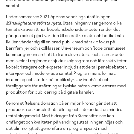
samtal.
Under sommaren 2021 öppnas vandringsutställningen
Mänsklighetens största nytta
. Utställningen visar genom olika
tematiska avsnitt hur Nobelprisbelönade arbeten under det
gångna seklet gjort världen till en bättre plats och berikat våra
liv. Den vänder sig till en bred publik med särskilt fokus på
barnfamiljer och skolklasser. Universeum och Nobelprismuseet
kommer gemensamt att ta fram elevmaterial och i samarbete
med skolor i regionen erbjuda skolprogram och läraraktiviteter.
Nobelpristagare och experter inbjuds att delta i paneldebatter,
intervjuer och modererade samtal. Programmens format,
inramning och storlek på publik styrs av innehållet och
föreliggande förutsättningar. Fysiska möten kompletteras med
produktion för publicering på digitala kanaler.
Genom stiftelsens donation på en miljon kronor går det att
producera en komplett utställning och inte endast en mindre
utställningsmodul. Med bidraget från Stenastiftelsen kan
omfånget och kvaliteten på vandringsutställningen höjas och
det blir möjligt att genomföra en programpunkt med