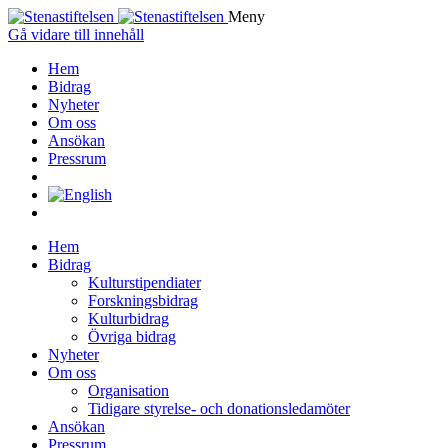
Meny
Gå vidare till innehåll
Hem
Bidrag
Nyheter
Om oss
Ansökan
Pressrum
Hem
Bidrag
Kulturstipendiater
Forskningsbidrag
Kulturbidrag
Övriga bidrag
Nyheter
Om oss
Organisation
Tidigare styrelse- och donationsledamöter
Ansökan
Pressrum