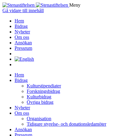
Meny
Gå vidare till innehåll
Hem
Bidrag
Nyheter
Om oss
Ansökan
Pressrum
Hem
Bidrag
Kulturstipendiater
Forskningsbidrag
Kulturbidrag
Övriga bidrag
Nyheter
Om oss
Organisation
Tidigare styrelse- och donationsledamöter
Ansökan
Pressrum