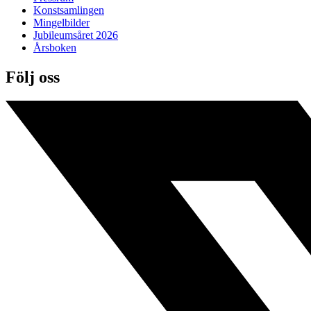
Konstsamlingen
Mingelbilder
Jubileumsåret 2026
Årsboken
Följ oss