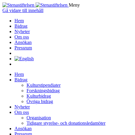
Meny
Gå vidare till innehåll
Hem
Bidrag
Nyheter
Om oss
Ansökan
Pressrum
Hem
Bidrag
Kulturstipendiater
Forskningsbidrag
Kulturbidrag
Övriga bidrag
Nyheter
Om oss
Organisation
Tidigare styrelse- och donationsledamöter
Ansökan
Pressrum