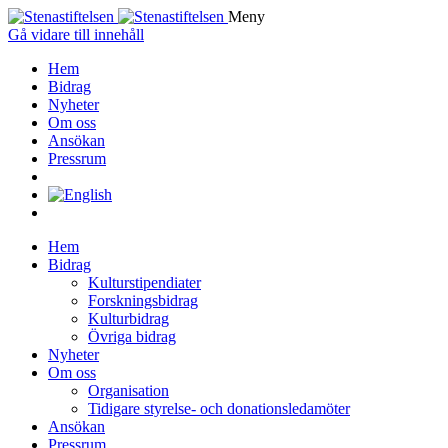
Meny
Gå vidare till innehåll
Hem
Bidrag
Nyheter
Om oss
Ansökan
Pressrum
Hem
Bidrag
Kulturstipendiater
Forskningsbidrag
Kulturbidrag
Övriga bidrag
Nyheter
Om oss
Organisation
Tidigare styrelse- och donationsledamöter
Ansökan
Pressrum