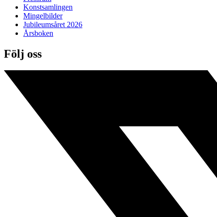
Konstsamlingen
Mingelbilder
Jubileumsåret 2026
Årsboken
Följ oss