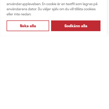
2018
användarupplevelsen. En cookie är en textfil som lagras på
användarens dator. Du väljer själv om du vill tillåta cookies
eller inte nedan:
2017
Neka alla
Godkänn alla
2016
2015
2014
2013
2012
2011
2010