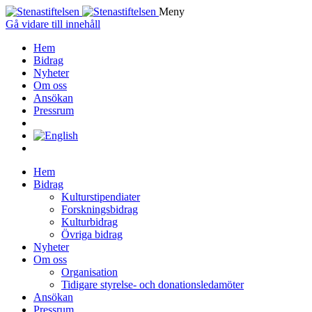
Meny
Gå vidare till innehåll
Hem
Bidrag
Nyheter
Om oss
Ansökan
Pressrum
Hem
Bidrag
Kulturstipendiater
Forskningsbidrag
Kulturbidrag
Övriga bidrag
Nyheter
Om oss
Organisation
Tidigare styrelse- och donationsledamöter
Ansökan
Pressrum