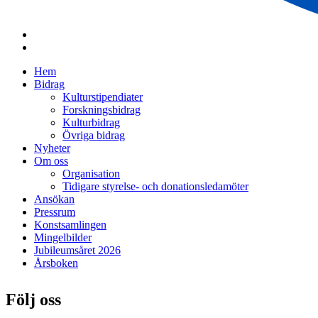
Hem
Bidrag
Kulturstipendiater
Forskningsbidrag
Kulturbidrag
Övriga bidrag
Nyheter
Om oss
Organisation
Tidigare styrelse- och donationsledamöter
Ansökan
Pressrum
Konstsamlingen
Mingelbilder
Jubileumsåret 2026
Årsboken
Följ oss