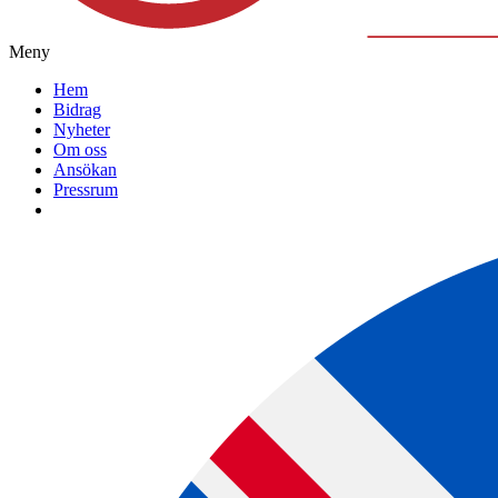
Meny
Hem
Bidrag
Nyheter
Om oss
Ansökan
Pressrum