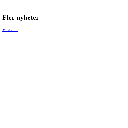
Fler nyheter
Visa alla
16 maj, 2026
Karl Dyall
möter
musikalstudenter
i ett
inspirerande
samtal
”Jag är verkligen
taggad för det här
uppdraget och ser
fram emot att vara
kreativ med
framtiden”, så inledde