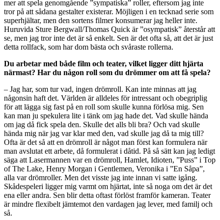
mer att spela genomgående ”sympatiska” roller, eftersom jag inte
tror på att sådana gestalter existerar. Möjligen i en tecknad serie som
superhjältar, men den sortens filmer konsumerar jag heller inte.
Huruvida Sture Bergwall/Thomas Quick är ”osympatisk” återstår att
se, men jag tror inte det är så enkelt. Sen är det ofta så, att det är just
detta rollfack, som har dom bästa och svåraste rollerna.
Du arbetar med både film och teater, vilket ligger ditt hjärta
närmast? Har du någon roll som du drömmer om att få spela?
– Jag har, som tur vad, ingen drömroll. Kan inte minnas att jag
någonsin haft det. Världen är alldeles för intressant och obegriplig
för att lägga sig fast på en roll som skulle kunna förlösa mig. Sen
kan man ju spekulera lite i tänk om jag hade det. Vad skulle hända
om jag då fick spela den. Skulle det alls bli bra? Och vad skulle
hända mig när jag var klar med den, vad skulle jag då ta mig till?
Ofta är det så att en drömroll är något man först kan formulera när
man avslutat ett arbete, då formulerat i dåtid. På så sätt kan jag ledigt
säga att Lasermannen var en drömroll, Hamlet, Idioten, ”Puss” i Top
of The Lake, Henry Morgan i Gentlemen, Veronika i ”En Såpa”,
alla var drömroller. Men det visste jag inte innan vi satte igång.
Skådespeleri ligger mig varmt om hjärtat, inte så noga om det är det
ena eller andra. Sen blir detta oftast förlöst framför kameran. Teater
är mindre flexibelt jämtemot den vardagen jag lever, med familj och
så.