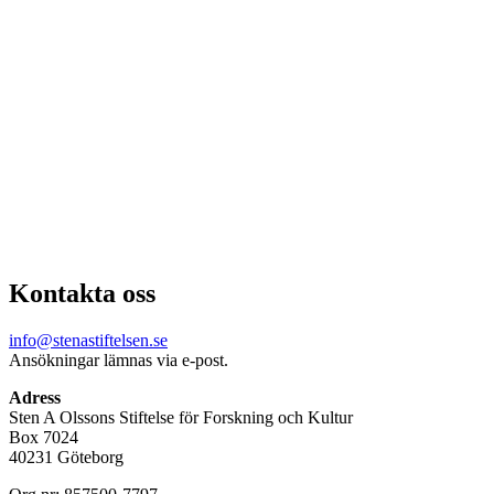
briljans
När Göteborgs
Symfoniker intog
scenen tillsammans
med Nikolaj
Znaider skapades en
konsertupplevelse där
teknisk virtuositet och
känslomässigt djup
gick hand i hand.
Kontakta oss
info@stenastiftelsen.se
Ansökningar lämnas via e-post.
Adress
Sten A Olssons Stiftelse för Forskning och Kultur
Box 7024
40231 Göteborg