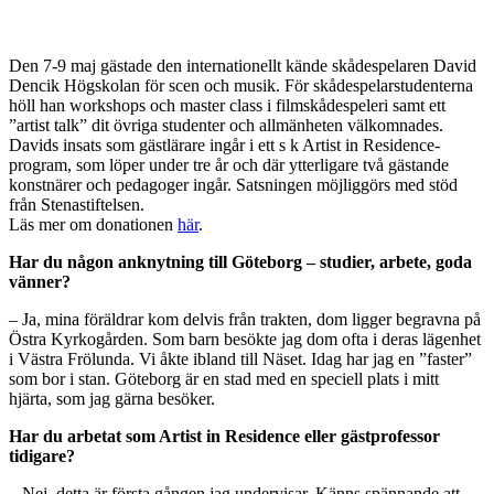
Den 7-9 maj gästade den internationellt kände skådespelaren David
Dencik Högskolan för scen och musik. För skådespelarstudenterna
höll han workshops och master class i filmskådespeleri samt ett
”artist talk” dit övriga studenter och allmänheten välkomnades.
Davids insats som gästlärare ingår i ett s k Artist in Residence-
program, som löper under tre år och där ytterligare två gästande
konstnärer och pedagoger ingår. Satsningen möjliggörs med stöd
från Stenastiftelsen.
Läs mer om donationen
här
.
Har du någon anknytning till Göteborg – studier, arbete, goda
vänner?
– Ja, mina föräldrar kom delvis från trakten, dom ligger begravna på
Östra Kyrkogården. Som barn besökte jag dom ofta i deras lägenhet
i Västra Frölunda. Vi åkte ibland till Näset. Idag har jag en ”faster”
som bor i stan. Göteborg är en stad med en speciell plats i mitt
hjärta, som jag gärna besöker.
Har du arbetat som Artist in Residence eller gästprofessor
tidigare?
– Nej, detta är första gången jag undervisar. Känns spännande att