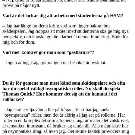
prova på något nytt.
Vad är det lockar dig att arbeta med studenterna på HSM?
– Jag har länge funderat kring vad som ligger bakom bra
skådespeleri. Jag hoppas att mötet med studenterna ska ge mig nya
perspektiv, och kanske ge lite klarhet åt denna fundering. Både för
mig och för dom.
Vad mer konkret gör man som “gästlärare”?
– Ingen aning, fråga gärna igen när besöket är avslutat.
Du är för gemene man mest känd som skådespelare och ofta
har du spelat väldigt osympatiska roller. Nu skall du spela
Thomas Quick? Hur kommer det sig att du hamnat i det
rollfacket?
– Jag skulle vilja vända lite på frågan. Visst har jag spelat
”osympatiska” roller, men det är aldrig så jag ser på rollerna. Har
rollerna en komplexitet som attraherar mig, är materialet välskrivet,
är tematiken intressant, då brukar jag tända till. Alla människor bär
på osympatiska drag, så även jag. Det skulle faktisk provocera mig