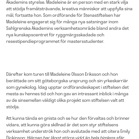
Akademins styrelse. Madeleine är en person med en stark vilja
att stödja framåtsträvande, kreativa människor att uppfylla sina
mål, fortsatte hon. Som ordförande för Stenastiftelsen har
Madeleine engagerat sig för många nya satsningar inom
Sahlgrenska Akademins verksamhetsområde bland andra det
nya kunskapscentret för ryggmärgsskadade och
resestipendieprogrammet för mastersstudenter.
Därefter kom turen till Madeleine Olsson Eriksson och hon
berättade om sitt göteborgska ursprung och sin yrkeskarriär
som gynekolog. Idag upptar ordförandeskapet i stiftelsen det
mesta av hennes tid och hon gav en intressant inblick i många
av de sinsemellan väldigt olika projekt som stiftelsen valt att
stödja.
Att kunna tända en gnista och se hur den förvaltas och brinner
vidare, att kunna göra skillnad är det som styr stiftelsens
verksamhet underströk hon och avslutade med att citera Emily
Dickinson:
Hjärnan har långt större vidd än hela himlens sfär,