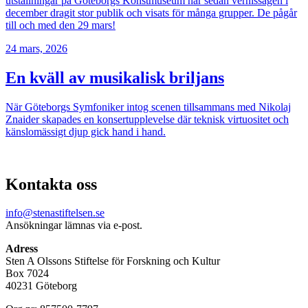
utställningar på Göteborgs Konstmuseum har sedan vernissagen i
december dragit stor publik och visats för många grupper. De pågår
till och med den 29 mars!
24 mars, 2026
En kväll av musikalisk briljans
När Göteborgs Symfoniker intog scenen tillsammans med Nikolaj
Znaider skapades en konsertupplevelse där teknisk virtuositet och
känslomässigt djup gick hand i hand.
Kontakta oss
info@stenastiftelsen.se
Ansökningar lämnas via e-post.
Adress
Sten A Olssons Stiftelse för Forskning och Kultur
Box 7024
40231 Göteborg