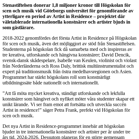
Stenastiftelsen donerar 1,8 miljoner kronor till Högskolan för
scen och musik vid Göteborgs universitet för genomförande av
ytterligare en period av Artist in Residence – projektet där
väletablerade internationella konstnärer och artister bjuds in
som gästlärare.
2018-2022 genomfördes det första Artist in Residence på Högskolan
för scen och musik, även det möjliggjort av stöd från Stenastiftelsen.
Studenterna på högskolan fick då samarbeta med och inspireras av
tre kreativa, utforskande och hängivna konstnärer; David Dencik,
svensk-dansk skådespelare, Isabelle van Keulen, violinist och violast
från Nederländerna och Ross Daly, brittisk multiinstrumentalist och
expert på traditionsmusik från östra medelhavsregionen och Asien.
Programmet har stärkt högskolans roll som konstnärligt
utbildningssäte både nationellt och internationellt.
”Att få möta mycket kreativa, ständigt utforskande och lekfulla
konstnärer som hängivet och nyfiket möter våra studenter skapar ett
unikt lärande. Vi ser fram emot att fortsätta och utveckla succén
Artist in residence!” säger Petra Frank, prefekt vid Högskolan för
scen och musik.
Det nya Artist in Residence-programmet innebär att högskolan
bjuder in tre internationella konstnärer och artister per år under tre
års tid, 2024-2026. Dessutom planeras för en större gemensam