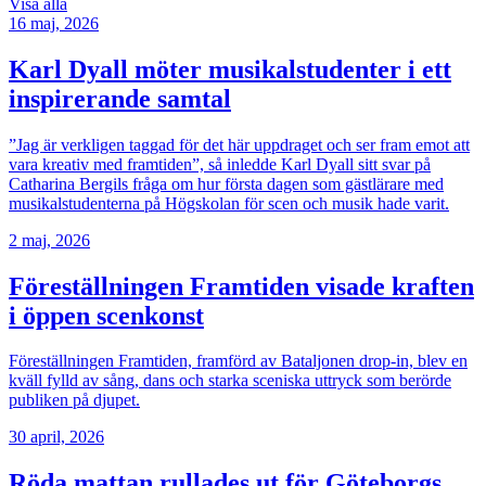
Visa alla
16 maj, 2026
Karl Dyall möter musikalstudenter i ett
inspirerande samtal
”Jag är verkligen taggad för det här uppdraget och ser fram emot att
vara kreativ med framtiden”, så inledde Karl Dyall sitt svar på
Catharina Bergils fråga om hur första dagen som gästlärare med
musikalstudenterna på Högskolan för scen och musik hade varit.
2 maj, 2026
Föreställningen Framtiden visade kraften
i öppen scenkonst
Föreställningen Framtiden, framförd av Bataljonen drop-in, blev en
kväll fylld av sång, dans och starka sceniska uttryck som berörde
publiken på djupet.
30 april, 2026
Röda mattan rullades ut för Göteborgs