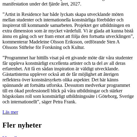
manifestation under det fjärde året, 2027.
”Artist in Residence har både lyckats skapa utvecklande möten
mellan studenter och internationella konstnärliga förebilder och
inspirerat till kommande samarbeten. Projektet ger utbildningen en
extra dimension som är mycket värdefull. Vi är glada att kunna bistå
ännu en gång och ser fram emot att följa den fortsatta utvecklingen”,
kommenterar Madeleine Olsson Eriksson, ordförande Sten A
Olssons Stiftelse för Forskning och Kultur.
”Programmet har hittills visat på ett givande möte där våra studenter
får uppleva konstnärligt excellenta artister och ta del av all deras
erfarenhet. Att få en sådan inspiration är väldigt utvecklande.
Gästartisterna upplever också att de får möjlighet att återigen
reflektera över konstnärsyrkets olika aspekter. Det här känns
spännande att fortsätta utforska. Dessutom medverkar programmet
till en ökad professionell blick på våra utbildningar och stärker
högskolans roll som konstnärligt utbildningssäte i Göteborg, Sverige
och internationellt”, säger Petra Frank.
Läs mer
Fler nyheter