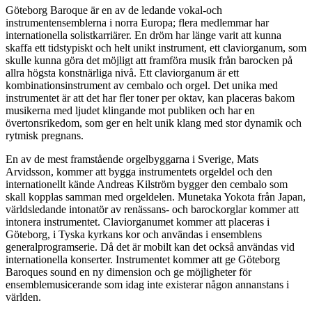
Göteborg Baroque är en av de ledande vokal-och
instrumentensemblerna i norra Europa; flera medlemmar har
internationella solistkarriärer. En dröm har länge varit att kunna
skaffa ett tidstypiskt och helt unikt instrument, ett claviorganum, som
skulle kunna göra det möjligt att framföra musik från barocken på
allra högsta konstnärliga nivå. Ett claviorganum är ett
kombinationsinstrument av cembalo och orgel. Det unika med
instrumentet är att det har fler toner per oktav, kan placeras bakom
musikerna med ljudet klingande mot publiken och har en
övertonsrikedom, som ger en helt unik klang med stor dynamik och
rytmisk pregnans.
En av de mest framstående orgelbyggarna i Sverige, Mats
Arvidsson, kommer att bygga instrumentets orgeldel och den
internationellt kände Andreas Kilström bygger den cembalo som
skall kopplas samman med orgeldelen. Munetaka Yokota från Japan,
världsledande intonatör av renässans- och barockorglar kommer att
intonera instrumentet. Claviorganumet kommer att placeras i
Göteborg, i Tyska kyrkans kor och användas i ensemblens
generalprogramserie. Då det är mobilt kan det också användas vid
internationella konserter. Instrumentet kommer att ge Göteborg
Baroques sound en ny dimension och ge möjligheter för
ensemblemusicerande som idag inte existerar någon annanstans i
världen.