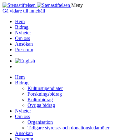
Meny
Gå vidare till innehåll
Hem
Bidrag
Nyheter
Om oss
Ansökan
Pressrum
Hem
Bidrag
Kulturstipendiater
Forskningsbidrag
Kulturbidrag
Övriga bidrag
Nyheter
Om oss
Organisation
Tidigare styrelse- och donationsledamöter
Ansökan
Pressrum