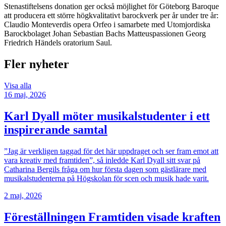
Stenastiftelsens donation ger också möjlighet för Göteborg Baroque
att producera ett större högkvalitativt barockverk per år under tre år:
Claudio Monteverdis opera Orfeo i samarbete med Utomjordiska
Barockbolaget Johan Sebastian Bachs Matteuspassionen Georg
Friedrich Händels oratorium Saul.
Fler nyheter
Visa alla
16 maj, 2026
Karl Dyall möter musikalstudenter i ett
inspirerande samtal
”Jag är verkligen taggad för det här uppdraget och ser fram emot att
vara kreativ med framtiden”, så inledde Karl Dyall sitt svar på
Catharina Bergils fråga om hur första dagen som gästlärare med
musikalstudenterna på Högskolan för scen och musik hade varit.
2 maj, 2026
Föreställningen Framtiden visade kraften