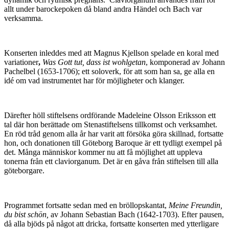
allt under barockepoken då bland andra Händel och Bach var
verksamma.
Konserten inleddes med att Magnus Kjellson spelade en koral med
variationer
,
Was Gott tut, dass ist wohlgetan
, komponerad av Johann
Pachelbel (1653-1706); ett soloverk, för att som han sa, ge alla en
idé om vad instrumentet har för möjligheter och klanger.
Därefter höll stiftelsens ordförande Madeleine Olsson Eriksson ett
tal där hon berättade om Stenastiftelsens tillkomst och verksamhet.
En röd tråd genom alla år har varit att försöka göra skillnad, fortsatte
hon, och donationen till Göteborg Baroque är ett tydligt exempel på
det. Många människor kommer nu att få möjlighet att uppleva
tonerna från ett claviorganum. Det är en gåva från stiftelsen till alla
göteborgare.
Programmet fortsatte sedan med en bröllopskantat,
Meine Freundin,
du bist schön,
av Johann Sebastian Bach (1642-1703). Efter pausen,
då alla bjöds på något att dricka, fortsatte konserten med ytterligare