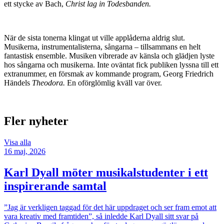
ett stycke av Bach,
Christ lag in Todesbanden.
När de sista tonerna klingat ut ville applåderna aldrig slut.
Musikerna, instrumentalisterna, sångarna – tillsammans en helt
fantastisk ensemble. Musiken vibrerade av känsla och glädjen lyste
hos sångarna och musikerna. Inte oväntat fick publiken lyssna till ett
extranummer, en försmak av kommande program, Georg Friedrich
Händels
Theodora.
En oförglömlig kväll var över.
Fler nyheter
Visa alla
16 maj, 2026
Karl Dyall möter musikalstudenter i ett
inspirerande samtal
”Jag är verkligen taggad för det här uppdraget och ser fram emot att
vara kreativ med framtiden”, så inledde Karl Dyall sitt svar på