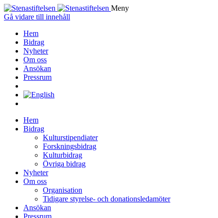
Meny
Gå vidare till innehåll
Hem
Bidrag
Nyheter
Om oss
Ansökan
Pressrum
Hem
Bidrag
Kulturstipendiater
Forskningsbidrag
Kulturbidrag
Övriga bidrag
Nyheter
Om oss
Organisation
Tidigare styrelse- och donationsledamöter
Ansökan
Pressrum