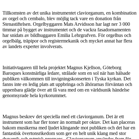
Tillkomsten av det unika instrumentet claviorganum, en kombination
av orgel och cembalo, blev möjlig tack vare en donation från
Stenastiftelsen. Orgelbyggaren Mats Arvidsson har lagt ner 3 000
timmar på bygget av instrumentet och de vackra fasadornamenten
har snidats av bildhuggaren Emilia Lehrgrafven. För orgelhus och
orgelbälg, träpipor och registermekanik och mycket annat har flera
av landets experter involverats.
Initiativtagaren till hela projektet Magnus Kjellson, Göteborg
Baroques konstnärliga ledare, strålade som en sol när han hälsade
publiken välkommen till invigningskonserten i Tyska kyrkan. Det
fanns inte en ledig plats att uppbringa och åhörarnas förväntan och
uppenbara glädje över att få vara med om en världsunik händelse
genomsyrade hela kyrkorummet.
Magnus beskrev det speciella med ett claviorganum. Det är ett
instrument som har fler toner än normalt per oktav. Det kan placeras
bakom musikerna med ljudet klingande mot publiken och det har en
fantastisk övertonsrikedom som ger en helt unik klang med stor
dynamik och rytmisk pregnans. Claviorganum användes fram för