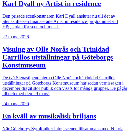
Karl Dyall ny Artist in residence
Den prisade scenkonstnären Karl Dyall ansluter nu till det av
Stenastiftelsen finansierade Artist in residence-programmet vid
Högskolan för scen och musik.
27 mars, 2026
Visning av Olle Norås och Trinidad
Carrillos utställningar på Göteborgs
Konstmuseum
De två Stenastipendiaterna Olle Norås och Trinidad Carrillos
utställningar på Göteborgs Konstmuseum har sedan vernissagen i
december dragit stor publik och visats för många grupper. De pågår
till och med den 29 mars!
24 mars, 2026
En kväll av musikalisk briljans
När Göteborgs Symfoniker intog scenen tillsammans med Nikolaj