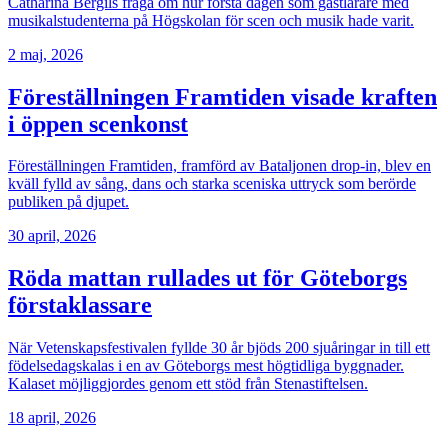
Catharina Bergils fråga om hur första dagen som gästlärare med
musikalstudenterna på Högskolan för scen och musik hade varit.
2 maj, 2026
Föreställningen Framtiden visade kraften
i öppen scenkonst
Föreställningen Framtiden, framförd av Bataljonen drop-in, blev en
kväll fylld av sång, dans och starka sceniska uttryck som berörde
publiken på djupet.
30 april, 2026
Röda mattan rullades ut för Göteborgs
förstaklassare
När Vetenskapsfestivalen fyllde 30 år bjöds 200 sjuåringar in till ett
födelsedagskalas i en av Göteborgs mest högtidliga byggnader.
Kalaset möjliggjordes genom ett stöd från Stenastiftelsen.
18 april, 2026