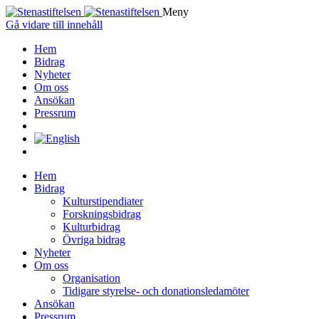
Meny
Gå vidare till innehåll
Hem
Bidrag
Nyheter
Om oss
Ansökan
Pressrum
Hem
Bidrag
Kulturstipendiater
Forskningsbidrag
Kulturbidrag
Övriga bidrag
Nyheter
Om oss
Organisation
Tidigare styrelse- och donationsledamöter
Ansökan
Pressrum