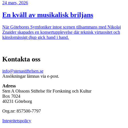
24 mars, 2026
En kväll av musikalisk briljans
När Göteborgs Symfoniker intog scenen tillsammans med Nikolaj
Znaider skapades en konsertupplevelse där teknisk virtuositet och
känslomässigt djup gick hand i hand.
Kontakta oss
info@stenastiftelsen.se
Ansökningar lämnas via e-post.
Adress
Sten A Olssons Stiftelse för Forskning och Kultur
Box 7024
40231 Göteborg
Org.nr: 857500-7797
Integritetspolicy