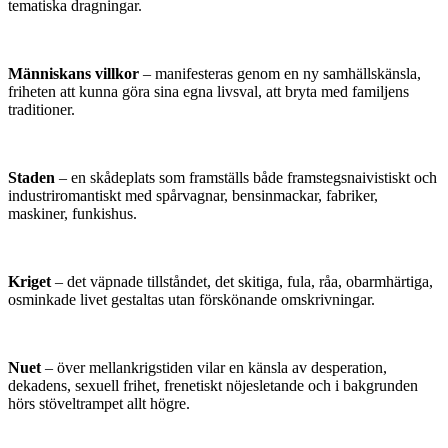
tematiska dragningar.
Människans villkor
– manifesteras genom en ny samhällskänsla,
friheten att kunna göra sina egna livsval, att bryta med familjens
traditioner.
Staden
– en skådeplats som framställs både framstegsnaivistiskt och
industriromantiskt med spårvagnar, bensinmackar, fabriker,
maskiner, funkishus.
Kriget
– det väpnade tillståndet, det skitiga, fula, råa, obarmhärtiga,
osminkade livet gestaltas utan förskönande omskrivningar.
Nuet
– över mellankrigstiden vilar en känsla av desperation,
dekadens, sexuell frihet, frenetiskt nöjesletande och i bakgrunden
hörs stöveltrampet allt högre.