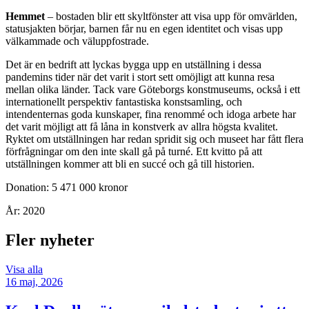
Hemmet
– bostaden blir ett skyltfönster att visa upp för omvärlden,
statusjakten börjar, barnen får nu en egen identitet och visas upp
välkammade och väluppfostrade.
Det är en bedrift att lyckas bygga upp en utställning i dessa
pandemins tider när det varit i stort sett omöjligt att kunna resa
mellan olika länder. Tack vare Göteborgs konstmuseums, också i ett
internationellt perspektiv fantastiska konstsamling, och
intendenternas goda kunskaper, fina renommé och idoga arbete har
det varit möjligt att få låna in konstverk av allra högsta kvalitet.
Ryktet om utställningen har redan spridit sig och museet har fått flera
förfrågningar om den inte skall gå på turné. Ett kvitto på att
utställningen kommer att bli en succé och gå till historien.
Donation: 5 471 000 kronor
År: 2020
Fler nyheter
Visa alla
16 maj, 2026