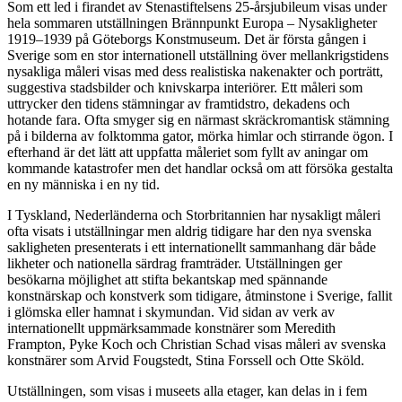
Som ett led i firandet av Stenastiftelsens 25-årsjubileum visas under
hela sommaren utställningen Brännpunkt Europa – Nysakligheter
1919–1939 på Göteborgs Konstmuseum. Det är första gången i
Sverige som en stor internationell utställning över mellankrigstidens
nysakliga måleri visas med dess realistiska nakenakter och porträtt,
suggestiva stadsbilder och knivskarpa interiörer. Ett måleri som
uttrycker den tidens stämningar av framtidstro, dekadens och
hotande fara. Ofta smyger sig en närmast skräckromantisk stämning
på i bilderna av folktomma gator, mörka himlar och stirrande ögon. I
efterhand är det lätt att uppfatta måleriet som fyllt av aningar om
kommande katastrofer men det handlar också om att försöka gestalta
en ny människa i en ny tid.
I Tyskland, Nederländerna och Storbritannien har nysakligt måleri
ofta visats i utställningar men aldrig tidigare har den nya svenska
sakligheten presenterats i ett internationellt sammanhang där både
likheter och nationella särdrag framträder. Utställningen ger
besökarna möjlighet att stifta bekantskap med spännande
konstnärskap och konstverk som tidigare, åtminstone i Sverige, fallit
i glömska eller hamnat i skymundan. Vid sidan av verk av
internationellt uppmärksammade konstnärer som Meredith
Frampton, Pyke Koch och Christian Schad visas måleri av svenska
konstnärer som Arvid Fougstedt, Stina Forssell och Otte Sköld.
Utställningen, som visas i museets alla etager, kan delas in i fem