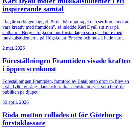
Karl Dyall möter musikalstudenter i ett
inspirerande samtal
”Jag är verkligen taggad för det här uppdraget och ser fram emot att
vara kreativ med framtiden”, så inledde Karl Dyall sitt svar på
Catharina Bergils fråga om hur första dagen som gästlärare med
musikalstudenterna på Högskolan för scen och musik hade varit.
2 maj, 2026
Föreställningen Framtiden visade kraften
i öppen scenkonst
Föreställningen Framtiden, framförd av Bataljonen drop-in, blev en
kväll fylld av sång, dans och starka sceniska uttryck som berörde
publiken på djupet.
30 april, 2026
Röda mattan rullades ut för Göteborgs
förstaklassare