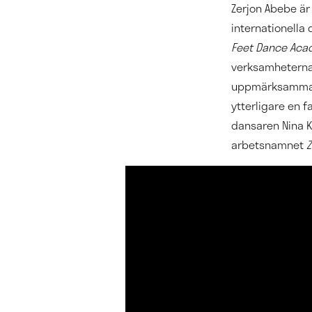
Zerjon Abebe ä
internationell
Feet Dance Ac
verksamheterna 
uppmärksammad
ytterligare en 
dansaren Nina Ko
arbetsnamnet
Z