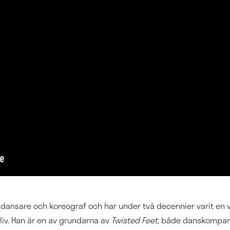
 dansare och koreograf och har under två decennier varit en vi
iv. Han är en av grundarna av
Twisted Feet
, både danskompan