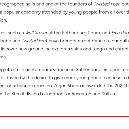
eographer, he is and one of the founders of
Twisted Feet
, bo
 a popular academy attended by young people from all over t
ion.
ces such as
Wall Street
at the Gothenburg Opera, and
Five De
 Abebe and
Twisted F
eet have brought street dance to our cultur
discover new ground, he explores salsa and tango and estab
rms.
ing efforts in contemporary dance in Gothenburg, his open mi
p, driven by the desire to give more young people access to b
es for artistic expression, Zerjon Abebe is awarded the 2022 C
m the Sten A Olsson Foundation for Research and Culture.