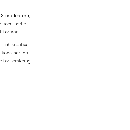
Stora Teatern,
d konstnärlig
ttformar.
e och kreativa
l konstnärliga
se för Forskning