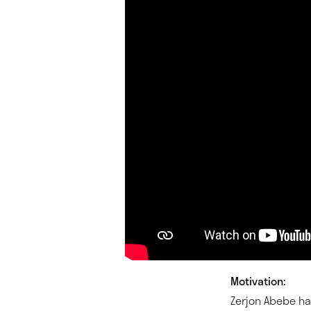
M
otivation:
Zerjon Abebe ha