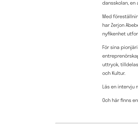
dansskolan, en
Med föreställn
har Zerjon Abe
nyfikenhet utfo
För sina pionjä
entreprenörskap
uttryck, tilldel
och Kultur.
Läs en intervju
Och här finns en 