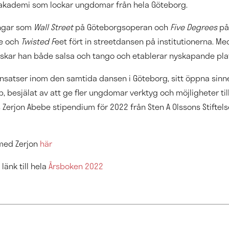
 akademi som lockar ungdomar från hela Göteborg.
ingar som
Wall Street
på Göteborgsoperan och
Five Degrees
på 
be och
Twisted F
eet fört in streetdansen på institutionerna. Me
rskar han både salsa och tango och etablerar nyskapande pla
rinsatser inom den samtida dansen i Göteborg, sitt öppna sinn
, besjälat av att ge fler ungdomar verktyg och möjligheter til
as Zerjon Abebe stipendium för 2022 från Sten A Olssons Stiftel
 med Zerjon
här
länk till hela
Årsboken 2022