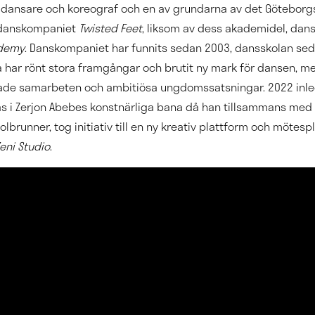
r dansare och koreograf och en av grundarna av det Götebor
a danskompaniet
Twisted Feet
, liksom av dess akademidel, dan
ademy
. Danskompaniet har funnits sedan 2003, dansskolan se
har rönt stora framgångar och brutit ny mark för dansen, m
e samarbeten och ambitiösa ungdomssatsningar. 2022 inl
fas i Zerjon Abebes konstnärliga bana då han tillsammans med 
lbrunner, tog initiativ till en ny kreativ plattform och mötes
eni Studio
.