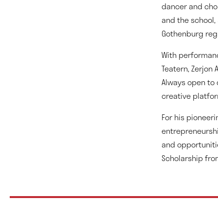
dancer and chor
and the school,
Gothenburg reg
With performan
Teatern, Zerjon
Always open to 
creative platfo
For his pioneer
entrepreneurshi
and opportuniti
Scholarship fro