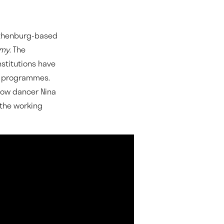
Gothenburg-based
emy
. The
stitutions have
h programmes.
llow dancer Nina
 the working