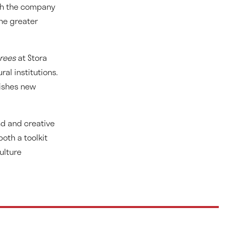
th the company
he greater
grees
at Stora
al institutions.
lishes new
nd and creative
oth a toolkit
ulture