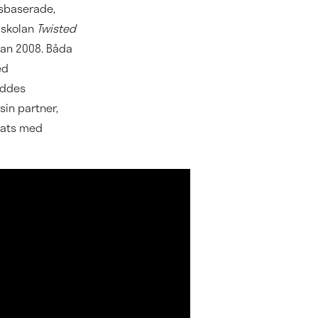
gsbaserade,
sskolan
Twisted
dan 2008. Båda
ed
eddes
sin partner,
plats med