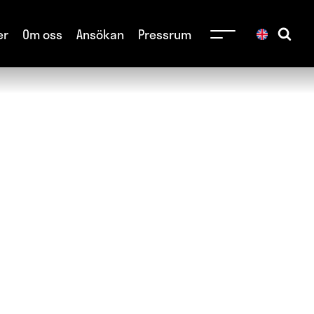
er
Om oss
Ansökan
Pressrum