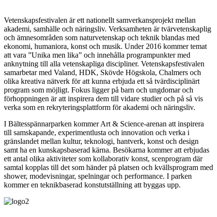
Vetenskapsfestivalen är ett nationellt samverkansprojekt mellan
akademi, samhälle och näringsliv. Verksamheten är tvärvetenskaplig
och ämnesområden som naturvetenskap och teknik blandas med
ekonomi, humaniora, konst och musik. Under 2016 kommer temat
att vara ”Unika men lika” och innehålla programpunkter med
anknytning till alla vetenskapliga discipliner. Vetenskapsfestivalen
samarbetar med Valand, HDK, Skövde Högskola, Chalmers och
olika kreativa nätverk för att kunna erbjuda ett så tvärdisciplinärt
program som möjligt. Fokus ligger på barn och ungdomar och
förhoppningen är att inspirera dem till vidare studier och på så vis
verka som en rekryteringsplattform för akademi och näringsliv.
I Bältesspännarparken kommer Art & Science-arenan att inspirera
till samskapande, experimentlusta och innovation och verka i
gränslandet mellan kultur, teknologi, hantverk, konst och design
samt ha en kunskapsbaserad kärna. Besökarna kommer att erbjudas
ett antal olika aktiviteter som kollaborativ konst, scenprogram där
samtal kopplas till det som händer på platsen och kvällsprogram med
shower, modevisningar, spelningar och performance. I parken
kommer en teknikbaserad konstutställning att byggas upp.