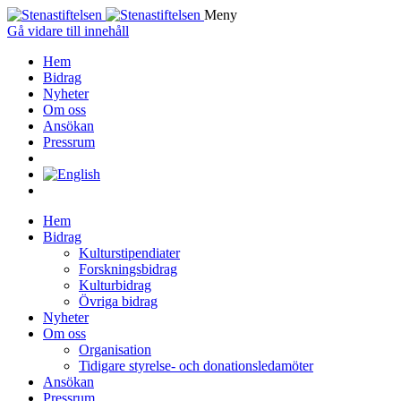
Meny
Gå vidare till innehåll
Hem
Bidrag
Nyheter
Om oss
Ansökan
Pressrum
Hem
Bidrag
Kulturstipendiater
Forskningsbidrag
Kulturbidrag
Övriga bidrag
Nyheter
Om oss
Organisation
Tidigare styrelse- och donationsledamöter
Ansökan
Pressrum