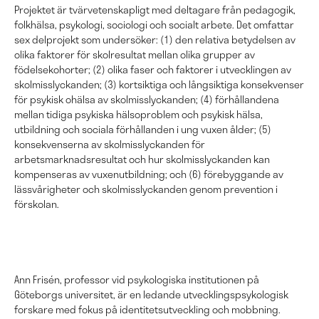
Projektet är tvärvetenskapligt med deltagare från pedagogik,
folkhälsa, psykologi, sociologi och socialt arbete. Det omfattar
sex delprojekt som undersöker: (1) den relativa betydelsen av
olika faktorer för skolresultat mellan olika grupper av
födelsekohorter; (2) olika faser och faktorer i utvecklingen av
skolmisslyckanden; (3) kortsiktiga och långsiktiga konsekvenser
för psykisk ohälsa av skolmisslyckanden; (4) förhållandena
mellan tidiga psykiska hälsoproblem och psykisk hälsa,
utbildning och sociala förhållanden i ung vuxen ålder; (5)
konsekvenserna av skolmisslyckanden för
arbetsmarknadsresultat och hur skolmisslyckanden kan
kompenseras av vuxenutbildning; och (6) förebyggande av
lässvårigheter och skolmisslyckanden genom prevention i
förskolan.
Ann Frisén, professor vid psykologiska institutionen på
Göteborgs universitet, är en ledande utvecklingspsykologisk
forskare med fokus på identitetsutveckling och mobbning.