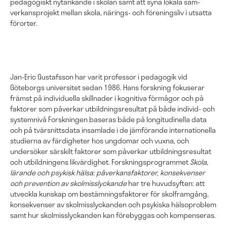
pedagogiskt nytän­kande i skolan samt att syna lokala sam­
verkans­projekt mellan skola, närings- och föreningsliv i utsatta
förorter.
Jan-Eric Gustafsson har varit professor i pedagogik vid
Göteborgs universitet sedan 1986. Hans forskning fokuserar
främst på individuella skillnader i kognitiva förmågor och på
faktorer som påverkar utbildningsresultat på både individ- och
systemnivå Forskningen baseras både på longitudinella data
och på tvärsnittsdata insamlade i de jämförande internationella
studierna av färdigheter hos ungdomar och vuxna, och
undersöker särskilt faktorer som påverkar utbildningsresultat
och utbildningens likvärdighet. Forskningsprogrammet
Skola,
lärande och psykisk hälsa: påverkansfaktorer, konsekvenser
och prevention av skolmisslyckande
har tre huvudsyften: att
utveckla kunskap om bestämningsfaktorer för skolframgång,
konsekvenser av skolmisslyckanden och psykiska hälsoproblem
samt hur skolmisslyckanden kan förebyggas och kompenseras.