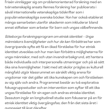
Frisén vinnlägger sig om problemorienterad forskning med en
tvärvetenskaplig ansats Hennes forskning har publicerats i
såväl internationella vetenskapliga tidskrifter som i
populärvetenskapliga svenska böcker. Hon har också etablerat
många samarbeten utanför akademin som inkluderar bland
annat stiftelser som arbetar för barn och ungas välbefinnande.
Göteborgs forskningsprogram om etnisk identitet – Unga
människors livsmöjligheter och hur de kan förbättras
har som
övergripande syfte att få en ökad förståelse för hur etnisk
identitet utvecklas och hur man kan förbättra möjligheterna för
unga människor, med och utan invandrarbakgrund, att hantera
både individuella och interpersonella utmaningar och på så sätt
öka sina livsmöjligheter. I takt med att skolor präglas av kulturell
mångfald utgör klassrummet en särskilt viktig arena för
ungdomar när det gäller att öka kunskapen om och förståelsen
av sig själv och andra. Programmet består av två explorativa
fokusgruppsstudier och en intervention som syftar till att öka
ungas förståelse för sin egen och andras etniska identitet.
Dessutom ingår en longitudinell studie som fokuserar på en för
etnisk identitet viktig övergångsfas; den från det sista året i
gymnasiet till året därefter.