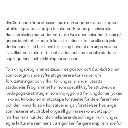
Ove Sernhede är professor i barn och ungdomsvetenskap vid
utbildningsvetenskapliga fakulteten, Göteborgs universitet.
Hans forskning har under närmare fyra decennier haft fokus på
ungas identitetsarbete, främst i relation till kulturella uttryck.
Under senare tid har hans forskning handlat om unga vuxnas
livsvillkor och kulturer i ljuset av den postindustriella stadens
segregations- och skiktningsprocesser.
Forskningsprogrammet
Mellan resignation och framtidstro
har
som över­gripande syfte att generera kunskaper om
förutsättningar och villkor för ungas lärande i utsatta
stadsdelar. Programmet har som specifikt syfte att utveckla
pedagogiska strategier som möjliggör att fler ungdomar lyckas
i skolan. Ambitionen är att skapa förståelse för de er­faren­heter
och den livsvärld som konstituerar själv­förståelsen hos unga
som riskerar att bli obehöriga till gymnasie­skolan; att upp­
märksamma hur det informella lärande som äger rum i ungas
egna kulturella samman­slutningar kan fungera inspirerande för