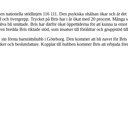
n nationella stödlinjen 116 111. Den psykiska ohälsan ökar och är det va
 och övergrepp. Trycket på Bris har i år ökat med 20 procent. Många s
lva bli smittade. Bris har därför ökat öppettiderna för att kunna ta emot 
bredda Bris riktade stöd, som insatser till föräldrar och gruppstöd till b
 sin första barnrättshubb i Göteborg. Den kommer att bli navet för Bris
iker och beslutsfattare. Kopplat till hubben kommer Bris att erbjuda före