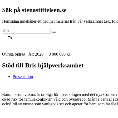
Sök på stenastiftelsen.se
Hemsidan innehåller ett gediget material från vår verksamhet t.ex. f
Övriga bidrag År: 2020 3 000 000 kr
Stöd till Bris hjälpverksamhet
Presentation
Barn, liksom vuxna, är oroliga för utvecklingen med det nya Coronavi
ökad risk för familjekonflikter, våld och övergrepp. Många barn är stre
också till att vuxna som vanligtvis ser och agerar för barn som far illa b