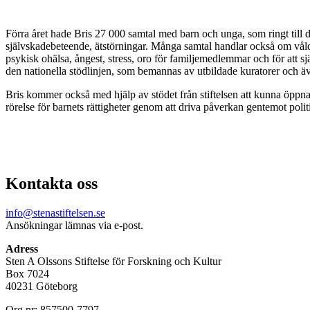
Förra året hade Bris 27 000 samtal med barn och unga, som ringt till de
självskadebeteende, ätstörningar. Många samtal handlar också om våld
psykisk ohälsa, ångest, stress, oro för familjemedlemmar och för att sjä
den nationella stödlinjen, som bemannas av utbildade kuratorer och även 
Bris kommer också med hjälp av stödet från stiftelsen att kunna öppna
rörelse för barnets rättigheter genom att driva påverkan gentemot polit
Kontakta oss
info@stenastiftelsen.se
Ansökningar lämnas via e-post.
Adress
Sten A Olssons Stiftelse för Forskning och Kultur
Box 7024
40231 Göteborg
Org.nr: 857500-7797