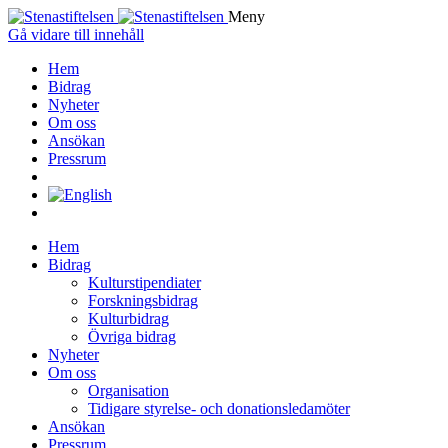
Meny
Gå vidare till innehåll
Hem
Bidrag
Nyheter
Om oss
Ansökan
Pressrum
Hem
Bidrag
Kulturstipendiater
Forskningsbidrag
Kulturbidrag
Övriga bidrag
Nyheter
Om oss
Organisation
Tidigare styrelse- och donationsledamöter
Ansökan
Pressrum