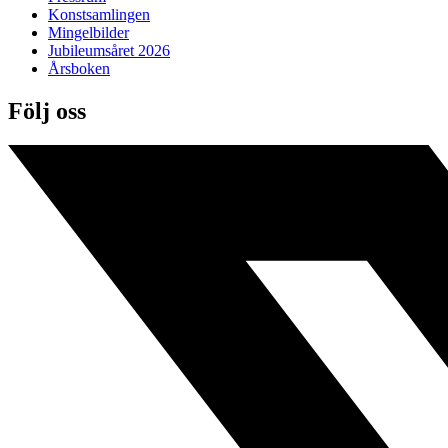
Konstsamlingen
Mingelbilder
Jubileumsåret 2026
Årsboken
Följ oss