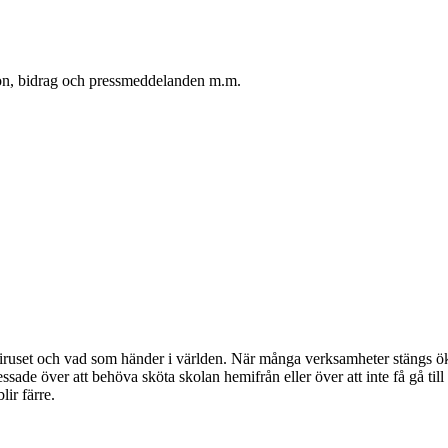
oton, bidrag och pressmeddelanden m.m.
ruset och vad som händer i världen. När många verksamheter stängs ökar
ssade över att behöva sköta skolan hemifrån eller över att inte få gå til
lir färre.