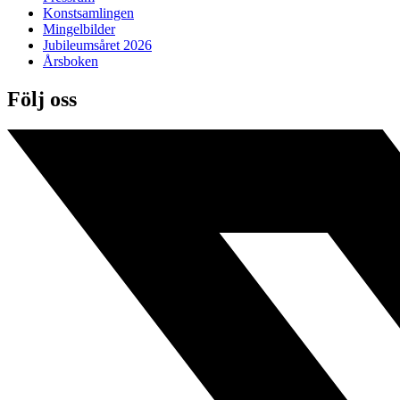
Konstsamlingen
Mingelbilder
Jubileumsåret 2026
Årsboken
Följ oss