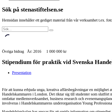
Sök på stenastiftelsen.se
Hemsidan innehåller ett gediget material från vår verksamhet t.ex. f
Övriga bidrag År: 2016 1 000 000 kr
Stipendium för praktik vid Svenska Hand
Presentation
För att kunna erbjuda unga, kreativa affärsbegåvningar en möjlighet att
Handelskammaren i London. Det riktar sig till studenter som slutför
omfattar medlemsverksamhet, business research och evenemangsplanerin
involveras i Handelskammarens underorganisation Young Professiona
Handelshögskolan har ansvar för att sprida information om stipendie