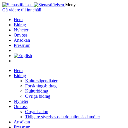
Meny
Gå vidare till innehåll
Hem
Bidrag
Nyheter
Om oss
Ansökan
Pressrum
Hem
Bidrag
Kulturstipendiater
Forskningsbidrag
Kulturbidrag
Övriga bidrag
Nyheter
Om oss
Organisation
Tidigare styrelse- och donationsledamöter
Ansökan
Pressrum