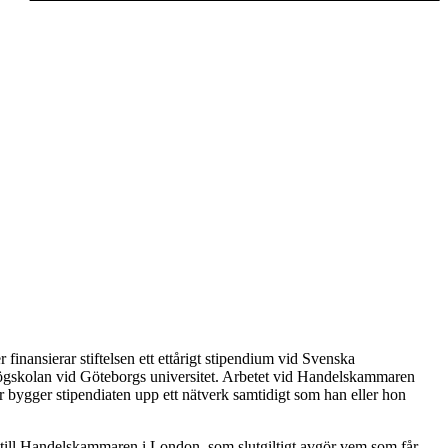
finansierar stiftelsen ett ettårigt stipendium vid Svenska
högskolan vid Göteborgs universitet. Arbetet vid Handelskammaren
 bygger stipendiaten upp ett nätverk samtidigt som han eller hon
 till Handelskammaren i London, som slutgiltigt avgör vem som får