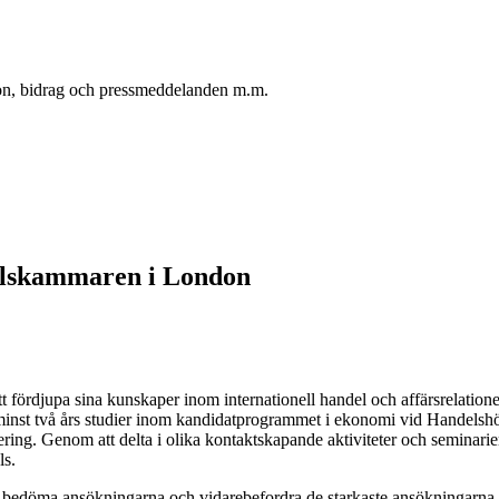
oton, bidrag och pressmeddelanden m.m.
elskammaren i London
 fördjupa sina kunskaper inom internationell handel och affärsrelationer 
t minst två års studier inom kandidatprogrammet i ekonomi vid Handels
g. Genom att delta i olika kontaktskapande aktiviteter och seminarier
ls.
t, bedöma ansökningarna och vidarebefordra de starkaste ansökningarna