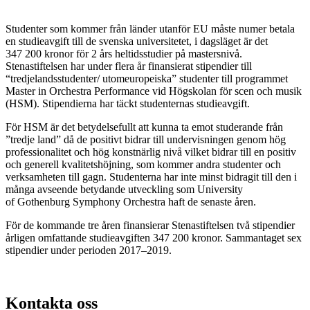
Studenter som kommer från länder utanför EU måste numer betala
en studieavgift till de svenska universitetet, i dagsläget är det
347 200 kronor för 2 års heltidsstudier på mastersnivå.
Stenastiftelsen har under flera år finansierat stipendier till
“tredjelandsstudenter/ utomeuropeiska” studenter till programmet
Master in Orchestra Performance vid Högskolan för scen och musik
(HSM). Stipendierna har täckt studenternas studieavgift.
För HSM är det betydelsefullt att kunna ta emot studerande från
”tredje land” då de positivt bidrar till undervisningen genom hög
professionalitet och hög konstnärlig nivå vilket bidrar till en positiv
och generell kvalitetshöjning, som kommer andra studenter och
verksamheten till gagn. Studenterna har inte minst bidragit till den i
många avseende betydande utveckling som University
of Gothenburg Symphony Orchestra haft de senaste åren.
För de kommande tre åren finansierar Stenastiftelsen två stipendier
årligen omfattande studieavgiften 347 200 kronor. Sammantaget sex
stipendier under perioden 2017–2019.
Kontakta oss