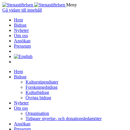
Meny
Gå vidare till innehåll
Hem
Bidrag
Nyheter
Om oss
Ansökan
Pressrum
Hem
Bidrag
Kulturstipendiater
Forskningsbidrag
Kulturbidrag
Övriga bidrag
Nyheter
Om oss
Organisation
Tidigare styrelse- och donationsledamöter
Ansökan
Pressrum