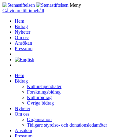
Meny
Gå vidare till innehåll
Hem
Bidrag
Nyheter
Om oss
Ansökan
Pressrum
Hem
Bidrag
Kulturstipendiater
Forskningsbidrag
Kulturbidrag
Övriga bidrag
Nyheter
Om oss
Organisation
Tidigare styrelse- och donationsledamöter
Ansökan
Pressrum