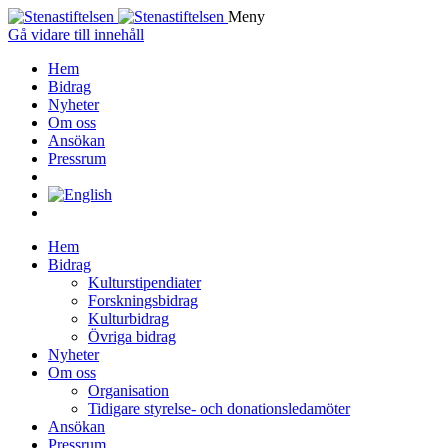
Meny
Gå vidare till innehåll
Hem
Bidrag
Nyheter
Om oss
Ansökan
Pressrum
Hem
Bidrag
Kulturstipendiater
Forskningsbidrag
Kulturbidrag
Övriga bidrag
Nyheter
Om oss
Organisation
Tidigare styrelse- och donationsledamöter
Ansökan
Pressrum