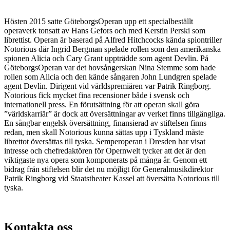
Hösten 2015 satte GöteborgsOperan upp ett specialbeställt
operaverk tonsatt av Hans Gefors och med Kerstin Perski som
librettist. Operan är baserad på Alfred Hitchcocks kända spiontriller
Notorious där Ingrid Bergman spelade rollen som den amerikanska
spionen Alicia och Cary Grant uppträdde som agent Devlin. På
GöteborgsOperan var det hovsångerskan Nina Stemme som hade
rollen som Alicia och den kände sångaren John Lundgren spelade
agent Devlin. Dirigent vid världspremiären var Patrik Ringborg.
Notorious fick mycket fina recensioner både i svensk och
internationell press. En förutsättning för att operan skall göra
”världskarriär” är dock att översättningar av verket finns tillgängliga.
En sångbar engelsk översättning, finansierad av stiftelsen finns
redan, men skall Notorious kunna sättas upp i Tyskland måste
librettot översättas till tyska. Semperoperan i Dresden har visat
intresse och chefredaktören för Opernwelt tycker att det är den
viktigaste nya opera som komponerats på många år. Genom ett
bidrag från stiftelsen blir det nu möjligt för Generalmusikdirektor
Patrik Ringborg vid Staatstheater Kassel att översätta Notorious till
tyska.
Kontakta oss