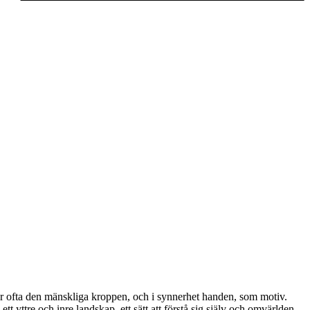
 ofta den mänskliga kroppen, och i synnerhet handen, som motiv.
t yttre och inre landskap, ett sätt att förstå sig själv och omvärlden.