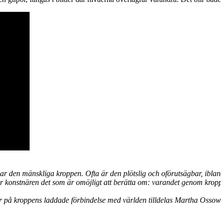
gar den mänskliga kroppen. Ofta är den plötslig och oförutsägbar, ibl
r konstnären det som är omöjligt att berätta om: varandet genom kroppe
r på kroppens laddade förbindelse med världen tilldelas Martha Ossows