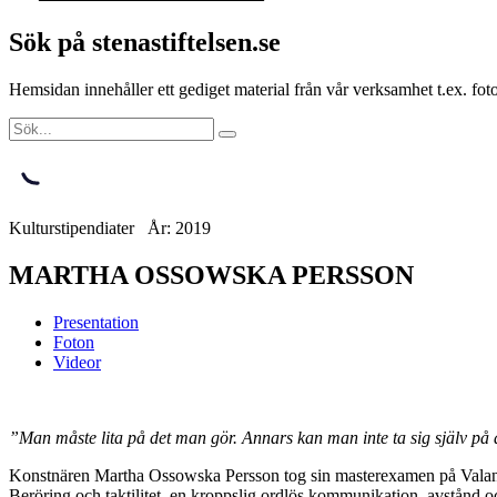
Sök på stenastiftelsen.se
Hemsidan innehåller ett gediget material från vår verksamhet t.ex. f
Kulturstipendiater År: 2019
MARTHA OSSOWSKA PERSSON
Presentation
Foton
Videor
”Man måste lita på det man gör. Annars kan man inte ta sig själv på 
Konstnären Martha Ossowska Persson tog sin masterexamen på Valands
Beröring och taktilitet, en kroppslig ordlös kommunikation, avstånd och 