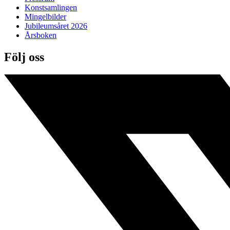
Konstsamlingen
Mingelbilder
Jubileumsåret 2026
Årsboken
Följ oss