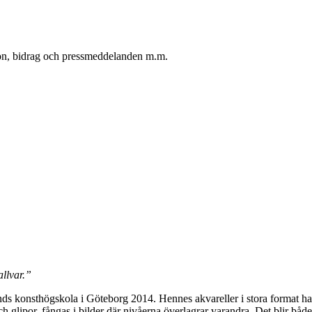
oton, bidrag och pressmeddelanden m.m.
allvar.”
 konsthögskola i Göteborg 2014. Hennes akvareller i stora format har
glipor, fångas i bilder där nivåerna överlagrar varandra. Det blir både et