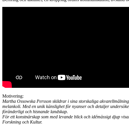
Motivering:
Martha Ossowska Persson skildrar i sina storskaliga akvarellmålnin
melankoli. Med en unik känslighet för nyanser och detaljer undersöke
föränderligt och hisnande landskap.
För ett konstnärskap som med levande blick och idémässigt djup visa
Forskning och Kultur.