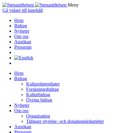
Meny
Gå vidare till innehåll
Hem
Bidrag
Nyheter
Om oss
Ansökan
Pressrum
Hem
Bidrag
Kulturstipendiater
Forskningsbidrag
Kulturbidrag
Övriga bidrag
Nyheter
Om oss
Organisation
Tidigare styrelse- och donationsledamöter
Ansökan
Pressrum