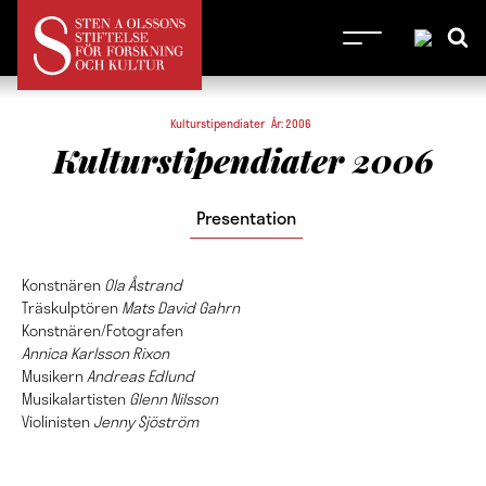
Kulturstipendiater År: 2006
Kulturstipendiater 2006
Presentation
Konstnären
Ola Åstrand
Träskulptören
Mats David Gahrn
Konstnären/Fotografen
Annica Karlsson Rixon
Musikern
Andreas Edlund
Musikalartisten
Glenn Nilsson
Violinisten
Jenny Sjöström