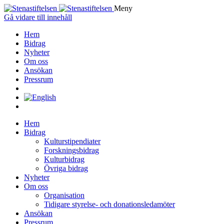
Meny
Gå vidare till innehåll
Hem
Bidrag
Nyheter
Om oss
Ansökan
Pressrum
Hem
Bidrag
Kulturstipendiater
Forskningsbidrag
Kulturbidrag
Övriga bidrag
Nyheter
Om oss
Organisation
Tidigare styrelse- och donationsledamöter
Ansökan
Pressrum