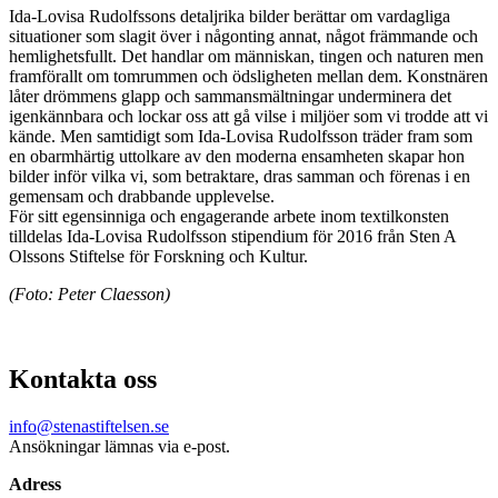
Ida-Lovisa Rudolfssons detaljrika bilder berättar om vardagliga
situationer som slagit över i någonting annat, något främmande och
hemlighetsfullt. Det handlar om människan, tingen och naturen men
framförallt om tomrummen och ödsligheten mellan dem. Konstnären
låter drömmens glapp och sammansmältningar underminera det
igenkännbara och lockar oss att gå vilse i miljöer som vi trodde att vi
kände. Men samtidigt som Ida-Lovisa Rudolfsson träder fram som
en obarmhärtig uttolkare av den moderna ensamheten skapar hon
bilder inför vilka vi, som betraktare, dras samman och förenas i en
gemensam och drabbande upplevelse.
För sitt egensinniga och engagerande arbete inom textilkonsten
tilldelas Ida-Lovisa Rudolfsson stipendium för 2016 från Sten A
Olssons Stiftelse för Forskning och Kultur.
(Foto: Peter Claesson)
Kontakta oss
info@stenastiftelsen.se
Ansökningar lämnas via e-post.
Adress