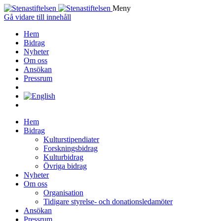
Meny
Gå vidare till innehåll
Hem
Bidrag
Nyheter
Om oss
Ansökan
Pressrum
Hem
Bidrag
Kulturstipendiater
Forskningsbidrag
Kulturbidrag
Övriga bidrag
Nyheter
Om oss
Organisation
Tidigare styrelse- och donationsledamöter
Ansökan
Pressrum