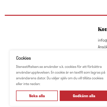
Kon
info@
Ansö
Adre
Cookies
Sten 
Stenastiftelsen.se använder s.k. cookies för att förbättra
Box 
användarupplevelsen. En cookie är en textfil som lagras på
4023
användarens dator. Du väljer själv om du vill tillåta cookies
eller inte nedan:
Org.
Neka alla
Godkänn alla
Integ