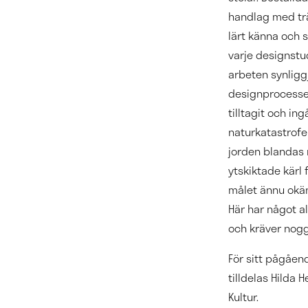
handlag med träe
lärt känna och 
varje designstu
arbeten synligg
designprocessen
tilltagit och in
naturkatastrofe
jorden blandas m
ytskiktade kärl 
målet ännu okän
Här har något al
och kräver nogg
För sitt pågåen
tilldelas Hilda 
Kultur.