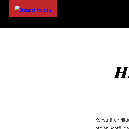
H
Konstnären Hil
stolar. Beställd