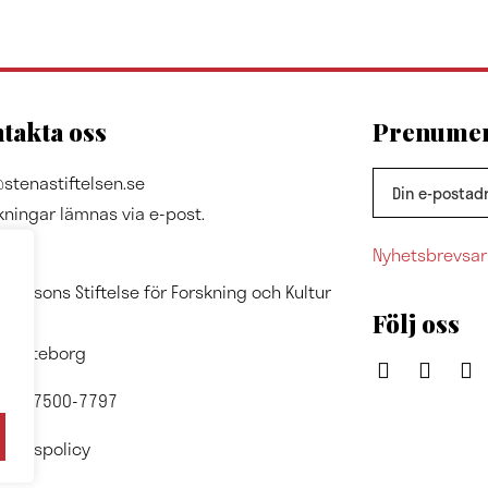
takta oss
Prenumere
stenastiftelsen.se
kningar lämnas via e-post.
Nyhetsbrevsar
ss
A Olssons Stiftelse för Forskning och Kultur
Följ oss
7024
1 Göteborg
nr: 857500-7797
ritetspolicy