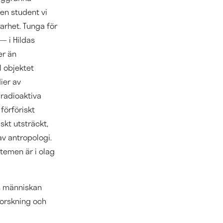
den student vi
arhet. Tunga för
— i Hildas
er än
l objektet
ier av
 radioaktiva
förföriskt
skt utsträckt,
v antropologi.
stemen är i olag
ch människan
 Forskning och