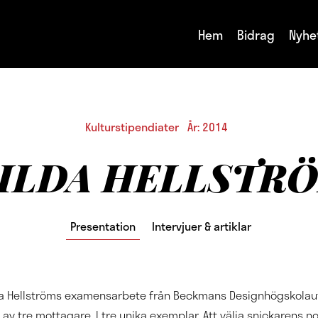
Hem
Bidrag
Nyhe
Kulturstipendiater År: 2014
ILDA HELLSTR
Presentation
Intervjuer & artiklar
da Hellströms examensarbete från Beckmans Designhögskolaut
a av tre mottagare. I tre unika exemplar. Att välja snickarens 