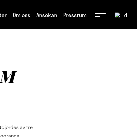
ter
Om oss
Ansökan
Pressrum
ÖM
gjordes av tre
noggranna