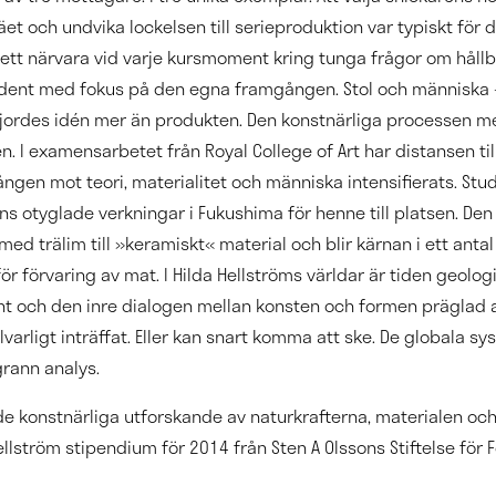
t och undvika lockelsen till serieproduktion var typiskt för 
sett närvara vid varje kursmoment kring tunga frågor om hållb
dent med fokus på den egna framgången. Stol och människa 
jordes idén mer än produkten. Den konstnärliga processen m
. I examensarbetet från Royal College of Art har distansen til
gången mot teori, materialitet och människa intensifierats. Stud
ns otyglade verkningar i Fukushima för henne till platsen. Den
ed trälim till »keramiskt« material och blir kärnan i ett antal 
för förvaring av mat. I Hilda Hellströms världar är tiden geologi
t och den inre dialogen mellan konsten och formen präglad a
lvarligt inträffat. Eller kan snart komma att ske. De globala sy
rann analys.
de konstnärliga utforskande av naturkrafterna, materialen o
Hellström stipendium för 2014 från Sten A Olssons Stiftelse för